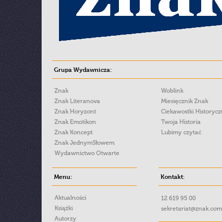
Grupa Wydawnicza:
Znak
Woblink
Znak Literanova
Miesięcznik Znak
Znak Horyzont
Ciekawostki Historyc
Znak Emotikon
Twoja Historia
Znak Koncept
Lubimy czytać
Znak JednymSłowem
Wydawnictwo Otwarte
Menu:
Kontakt:
Aktualności
12 619 95 00
Książki
sekretariat@znak.com
Autorzy