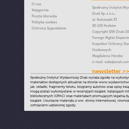
O nas
Społeczny Instytut W
Księgarnia
Znak Sp. z o.o.,
Poczta literacka
ul. Kościuszki 37,
Polityka cookies
30-105 Kraków
Ochrona Sygnalistow
Copyright SIW Znak 2
Foreign Rights Depart
Inspektor Ochrony Da
Osobowych
Magdalena Heczko
e-mail:
iodo@znak.com
newsletter >
Społeczny Instytut Wydawniczy Znak wyraża zgodę na wykorzy
materiałów dostępnych aktualnie na stronie www.wydawnictwoz
jak: okładki, fragmenty tekstu, biogramy autorów oraz opisy ksią
mogą zostać wykorzystane w recenzjach książek, katalogach i
bibliotecznych (OPAC) oraz materiałach promujących legalną dy
książek. Usunięcie materiału z ww. strony internetowej, równoz
cofnięciem udzielonej zgody.