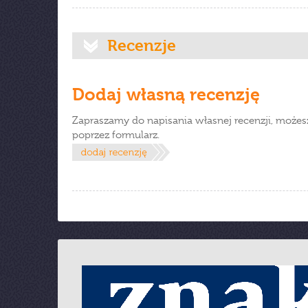
Recenzje
Dodaj własną recenzję
Zapraszamy do napisania własnej recenzji, możes
poprzez formularz.