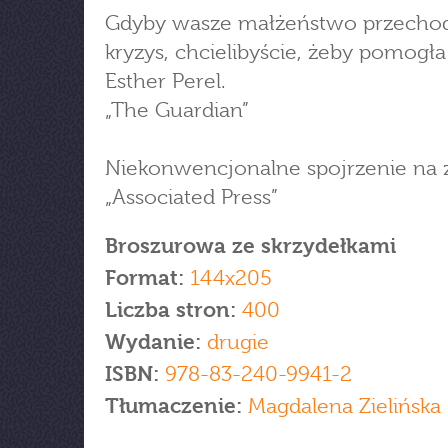
Gdyby wasze małżeństwo przechod
kryzys, chcielibyście, żeby pomog
Esther Perel.
„The Guardian”
Niekonwencjonalne spojrzenie na 
„Associated Press”
Broszurowa ze skrzydełkami
Format:
144x205
Liczba stron:
400
Wydanie:
drugie
ISBN:
978-83-240-9941-2
Tłumaczenie:
Magdalena Zielińska