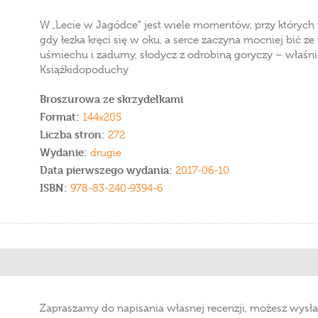
W „Lecie w Jagódce” jest wiele momentów, przy których m
gdy łezka kręci się w oku, a serce zaczyna mocniej bić ze
uśmiechu i zadumy, słodycz z odrobiną goryczy – właśni
Książkidopoduchy
Broszurowa ze skrzydełkami
Format:
144x205
Liczba stron:
272
Wydanie:
drugie
Data pierwszego wydania:
2017-06-10
ISBN:
978-83-240-9394-6
Zapraszamy do napisania własnej recenzji, możesz wysła