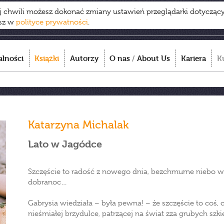
ej chwili możesz dokonać zmiany ustawień przeglądarki dotycząc
esz w
polityce prywatności
.
alności
Książki
Autorzy
O nas
/
About Us
Kariera
K
Katarzyna Michalak
Lato w Jagódce
Szczęście to radość z nowego dnia, bezchmurne niebo w
dobranoc…
Gabrysia wiedziała – była pewna! – że szczęście to coś, c
nieśmiałej brzydulce, patrzącej na świat zza grubych szki