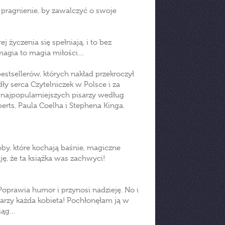
ą pragnienie, by zawalczyć o swoje
 życzenia się spełniają, i to bez
 magia to magia miłości…
tsellerów, których nakład przekroczył
ły serca Czytelniczek w Polsce i za
 najpopularniejszych pisarzy według
erts, Paula Coelha i Stephena Kinga.
y, które kochają baśnie, magiczne
ę, że ta książka was zachwyci!
Poprawia humor i przynosi nadzieję. No i
 marzy każda kobieta! Pochłonęłam ją w
ciąg…