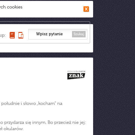
ych cookies
Szukaj
up:
 południe i słowo „kocham” na
o przydarza się innym. Bo przecież nie jej:
eł okularów.