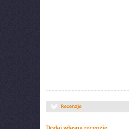
Recenzje
Dodaj własną recenzję