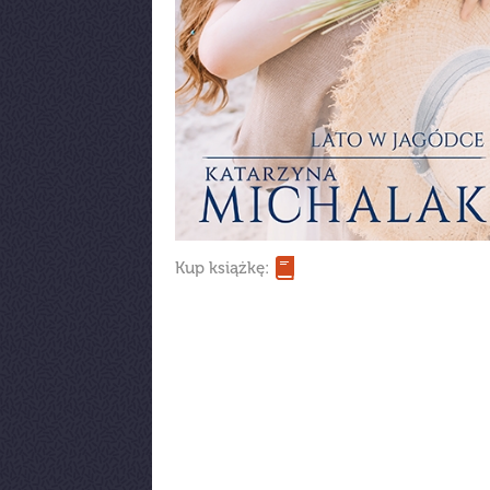
Kup książkę: