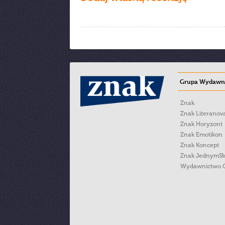
Grupa Wydawni
Znak
Znak Literanov
Znak Horyzont
Znak Emotikon
Znak Koncept
Znak JednymS
Wydawnictwo 