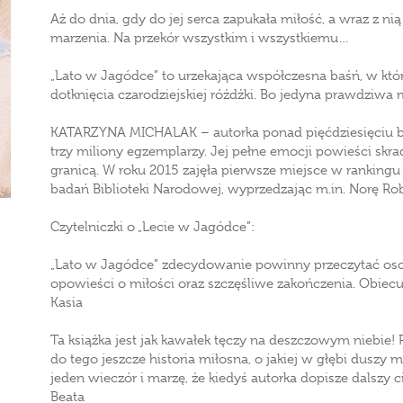
Aż do dnia, gdy do jej serca zapukała miłość, a wraz z ni
marzenia. Na przekór wszystkim i wszystkiemu…
„Lato w Jagódce” to urzekająca współczesna baśń, w której
dotknięcia czarodziejskiej różdżki. Bo jedyna prawdziwa
KATARZYNA MICHALAK – autorka ponad pięćdziesięciu bes
trzy miliony egzemplarzy. Jej pełne emocji powieści skrad
granicą. W roku 2015 zajęła pierwsze miejsce w rankingu
badań Biblioteki Narodowej, wyprzedzając m.in. Norę Rob
Czytelniczki o „Lecie w Jagódce”:
„Lato w Jagódce” zdecydowanie powinny przeczytać osob
opowieści o miłości oraz szczęśliwe zakończenia. Obiecuj
Kasia
Ta książka jest jak kawałek tęczy na deszczowym niebie! 
do tego jeszcze historia miłosna, o jakiej w głębi duszy
jeden wieczór i marzę, że kiedyś autorka dopisze dalszy 
Beata