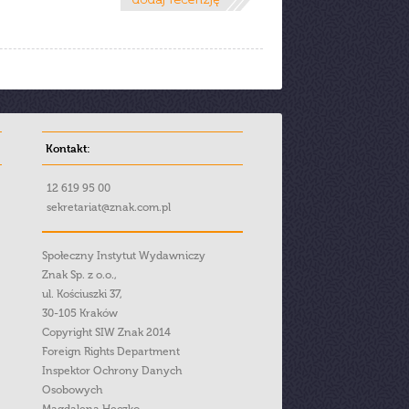
Kontakt:
12 619 95 00
sekretariat@znak.com.pl
Społeczny Instytut Wydawniczy
Znak Sp. z o.o.,
ul. Kościuszki 37,
30-105 Kraków
Copyright SIW Znak 2014
Foreign Rights Department
Inspektor Ochrony Danych
Osobowych