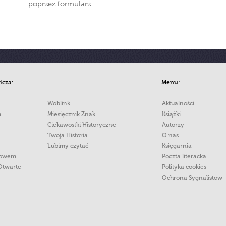
poprzez formularz.
cza:
Menu:
Woblink
Aktualności
a
Miesięcznik Znak
Książki
Ciekawostki Historyczne
Autorzy
Twoja Historia
O nas
Lubimy czytać
Księgarnia
łowem
Poczta literacka
Otwarte
Polityka cookies
Ochrona Sygnalistow