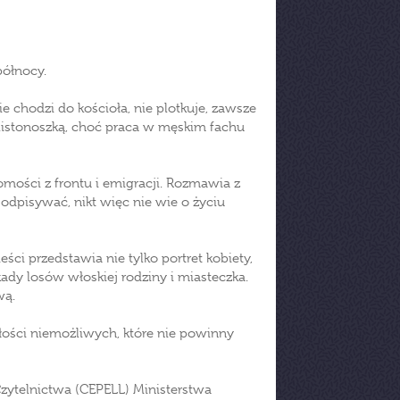
północy.
ie chodzi do kościoła, nie plotkuje, zawsze
 listonoszką, choć praca w męskim fachu
mości z frontu i emigracji. Rozmawia z
odpisywać, nikt więc nie wie o życiu
ści przedstawia nie tylko portret kobiety,
kady losów włoskiej rodziny i miasteczka.
wą.
miłości niemożliwych, które nie powinny
Czytelnictwa (CEPELL) Ministerstwa