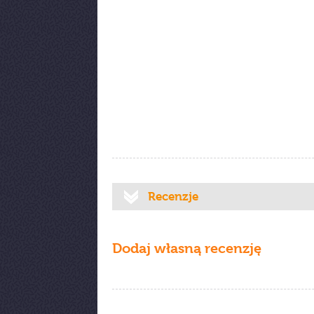
Recenzje
Dodaj własną recenzję