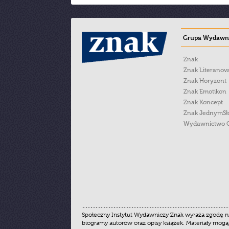
Grupa Wydawni
Znak
Znak Literanov
Znak Horyzont
Znak Emotikon
Znak Koncept
Znak JednymS
Wydawnictwo 
Społeczny Instytut Wydawniczy Znak wyraża zgodę na
biogramy autorów oraz opisy książek. Materiały mogą