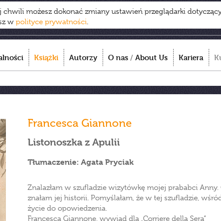
ej chwili możesz dokonać zmiany ustawień przeglądarki dotycząc
esz w
polityce prywatności
.
alności
Książki
Autorzy
O nas
/
About Us
Kariera
K
Francesca Giannone
Listonoszka z Apulii
Tłumaczenie: Agata Pryciak
Znalazłam w szufladzie wizytówkę mojej prababci Anny. 
znałam jej historii. Pomyślałam, że w tej szufladzie, wśró
życie do opowiedzenia.
Francesca Giannone, wywiad dla „Corriere della Sera”