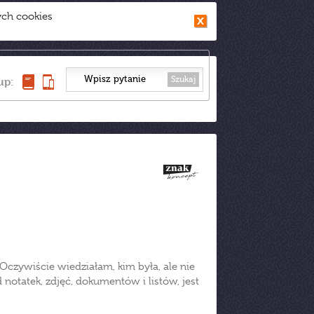
ych cookies
Szukaj
up:
Oczywiście wiedziałam, kim była, ale nie
d notatek, zdjęć, dokumentów i listów, jest