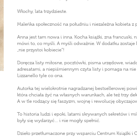
Włochy, lata trzydzieste.
Maleńka społeczność na południu i niezależna kobieta z 
Anna jest tam nowa i inna. Kocha książki, zna francuski, n
mówi to, co myśli. A myśli odważnie. W dodatku zostaje
„nie przystoi kobiecie”!
Doręcza listy miłosne, pocztówki, pisma urzędowe, wiado
adresatami, a niepiśmiennym czyta listy i pomaga na nie 
Lizzanello tyle co ona.
Autorka tej wielokrotnie nagradzanej bestsellerowej powie
która chciała żyć na własnych warunkach, ale też trzy de
A w tle rodzący się faszyzm, wojnę i rewolucję obyczajo
To historia ludzi i epoki, latami skrywanych sekretów i 
były się wydarzyć… i nie mogły spełnić.
Dzieło przetłumaczone przy wsparciu Centrum Książki i 