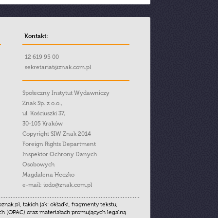
Kontakt:
12 619 95 00
sekretariat@znak.com.pl
Społeczny Instytut Wydawniczy
Znak Sp. z o.o.,
ul. Kościuszki 37,
30-105 Kraków
Copyright SIW Znak 2014
Foreign Rights Department
Inspektor Ochrony Danych
Osobowych
Magdalena Heczko
e-mail:
iodo@znak.com.pl
.pl, takich jak: okładki, fragmenty tekstu,
ych (OPAC) oraz materiałach promujących legalną