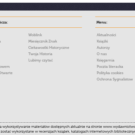
cza:
Menu:
Woblink
Aktualności
a
Miesięcznik Znak
Książki
Ciekawostki Historyczne
Autorzy
Twoja Historia
O nas
Lubimy czytać
Księgarnia
łowem
Poczta literacka
Otwarte
Polityka cookies
Ochrona Sygnalistow
 wykorzystywanie materiałów dostępnych aktualnie na stronie www.wydawnictwoznak
 zostać wykorzystane w recenzjach książek, katalogach internetowych biblioteczn