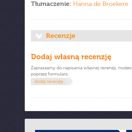
Tłumaczenie:
Hanna de Broekere
Recenzje
Dodaj własną recenzję
Zapraszamy do napisania własnej recenzji, możes
poprzez formularz.