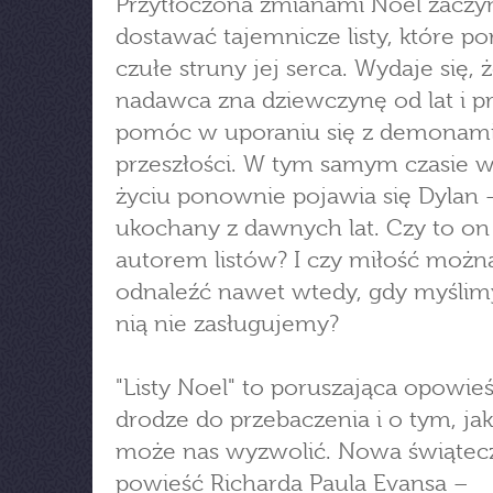
Przytłoczona zmianami Noel zaczy
dostawać tajemnicze listy, które po
czułe struny jej serca. Wydaje się, ż
nadawca zna dziewczynę od lat i p
pomóc w uporaniu się z demonam
przeszłości. W tym samym czasie w
życiu ponownie pojawia się Dylan 
ukochany z dawnych lat. Czy to on 
autorem listów? I czy miłość możn
odnaleźć nawet wtedy, gdy myślimy
nią nie zasługujemy?
"Listy Noel" to poruszająca opowie
drodze do przebaczenia i o tym, ja
może nas wyzwolić. Nowa świątec
powieść Richarda Paula Evansa –