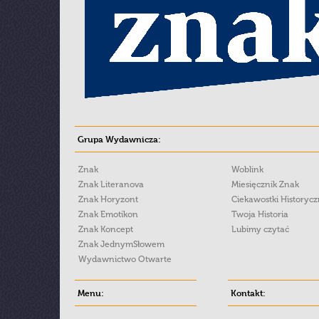
Grupa Wydawnicza:
Znak
Woblink
Znak Literanova
Miesięcznik Znak
Znak Horyzont
Ciekawostki Historyc
Znak Emotikon
Twoja Historia
Znak Koncept
Lubimy czytać
Znak JednymSłowem
Wydawnictwo Otwarte
Menu:
Kontakt: