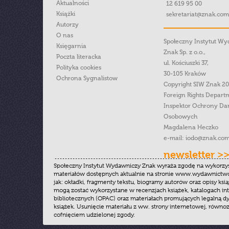
Aktualności
12 619 95 00
Książki
sekretariat@znak.com
Autorzy
O nas
Społeczny Instytut W
Księgarnia
Znak Sp. z o.o.,
Poczta literacka
ul. Kościuszki 37,
Polityka cookies
30-105 Kraków
Ochrona Sygnalistow
Copyright SIW Znak 2
Foreign Rights Depart
Inspektor Ochrony Da
Osobowych
Magdalena Heczko
e-mail:
iodo@znak.com
newsletter >
Społeczny Instytut Wydawniczy Znak wyraża zgodę na wykorzy
materiałów dostępnych aktualnie na stronie www.wydawnictwoz
jak: okładki, fragmenty tekstu, biogramy autorów oraz opisy ksią
mogą zostać wykorzystane w recenzjach książek, katalogach i
bibliotecznych (OPAC) oraz materiałach promujących legalną dy
książek. Usunięcie materiału z ww. strony internetowej, równoz
cofnięciem udzielonej zgody.