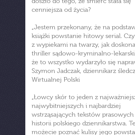
doszło do tego, że śmierć stała się
cenniejsza od życia?
„Jestem przekonany, że na podstaw
książki powstanie hitowy serial. Czyt
z wypiekami na twarzy, jak doskona
thriller sądowo-kryminalno-lekarski
że to wszystko wydarzyło się napra
Szymon Jadczak, dziennikarz śledc
Wirtualnej Polski
„Łowcy skór to jeden z najważniejs
najwybitniejszych i najbardziej
wstrząsających tekstów prasowych
historii polskiego dziennikarstwa. T
możecie poznać kulisy jego powsta