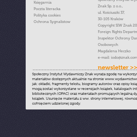
Księgarnia
Znak Sp. z o.o.,
Poczta literacka
ul. Kościuszki 37,
Polityka cookies
30-105 Kraków
Ochrona Sygnalistow
Copyright SIW Znak 2
Foreign Rights Depart
Inspektor Ochrony Da
Osobowych
Magdalena Heczko
e-mail:
iodo@znak.com
newsletter >
Społeczny Instytut Wydawniczy Znak wyraża zgodę na wykorzy
materiałów dostępnych aktualnie na stronie www.wydawnictwoz
jak: okładki, fragmenty tekstu, biogramy autorów oraz opisy ksią
mogą zostać wykorzystane w recenzjach książek, katalogach i
bibliotecznych (OPAC) oraz materiałach promujących legalną dy
książek. Usunięcie materiału z ww. strony internetowej, równoz
cofnięciem udzielonej zgody.