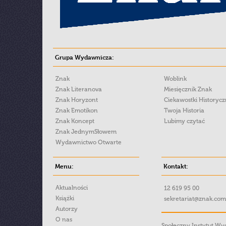
Grupa Wydawnicza:
Znak
Woblink
Znak Literanova
Miesięcznik Znak
Znak Horyzont
Ciekawostki Historyc
Znak Emotikon
Twoja Historia
Znak Koncept
Lubimy czytać
Znak JednymSłowem
Wydawnictwo Otwarte
Menu:
Kontakt:
Aktualności
12 619 95 00
Książki
sekretariat@znak.com
Autorzy
O nas
Społeczny Instytut W