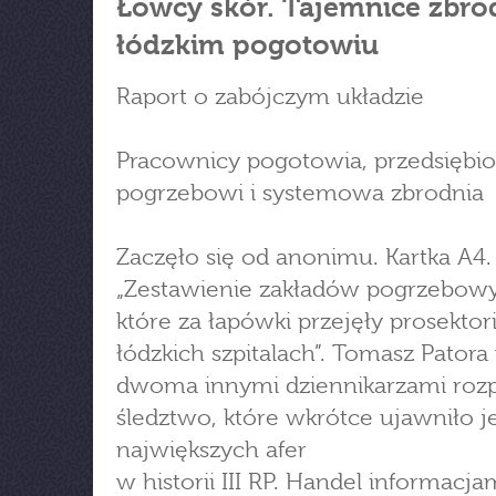
Łowcy skór. Tajemnice zbro
łódzkim pogotowiu
Raport o zabójczym układzie
Pracownicy pogotowia, przedsiębio
pogrzebowi i systemowa zbrodnia
Zaczęło się od anonimu. Kartka A4.
„Zestawienie zakładów pogrzebow
które za łapówki przejęły prosektor
łódzkich szpitalach”. Tomasz Patora
dwoma innymi dziennikarzami roz
śledztwo, które wkrótce ujawniło j
największych afer
w historii III RP. Handel informacja