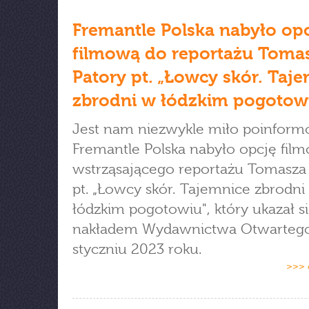
Fremantle Polska nabyło op
filmową do reportażu Toma
Patory pt. „Łowcy skór. Taj
zbrodni w łódzkim pogotow
Jest nam niezwykle miło poinform
Fremantle Polska nabyło opcję fil
wstrząsającego reportażu Tomasza
pt. „Łowcy skór. Tajemnice zbrodni
łódzkim pogotowiu", który ukazał s
nakładem Wydawnictwa Otwarteg
styczniu 2023 roku.
>>> 