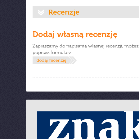
Recenzje
Dodaj własną recenzję
Zapraszamy do napisania własnej recenzji, możes
poprzez formularz.