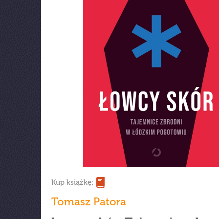
Kup książkę:
Tomasz Patora