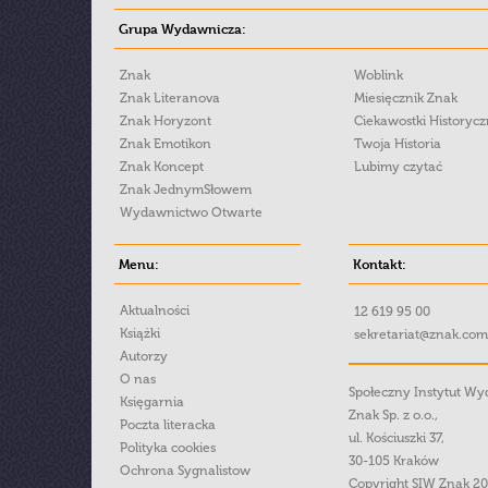
Grupa Wydawnicza:
Znak
Woblink
Znak Literanova
Miesięcznik Znak
Znak Horyzont
Ciekawostki Historyc
Znak Emotikon
Twoja Historia
Znak Koncept
Lubimy czytać
Znak JednymSłowem
Wydawnictwo Otwarte
Menu:
Kontakt:
Aktualności
12 619 95 00
Książki
sekretariat@znak.com
Autorzy
O nas
Społeczny Instytut W
Księgarnia
Znak Sp. z o.o.,
Poczta literacka
ul. Kościuszki 37,
Polityka cookies
30-105 Kraków
Ochrona Sygnalistow
Copyright SIW Znak 2