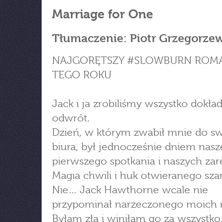
Marriage for One
Tłumaczenie: Piotr Grzegorze
NAJGORĘTSZY #SLOWBURN ROM
TEGO ROKU
Jack i ja zrobiliśmy wszystko dokła
odwrót.
Dzień, w którym zwabił mnie do s
biura, był jednocześnie dniem nas
pierwszego spotkania i naszych zar
Magia chwili i huk otwieranego sz
Nie… Jack Hawthorne wcale nie
przypominał narzeczonego moich 
Byłam zła i winiłam go za wszystko