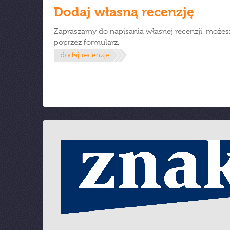
Dodaj własną recenzję
Zapraszamy do napisania własnej recenzji, możes
poprzez formularz.