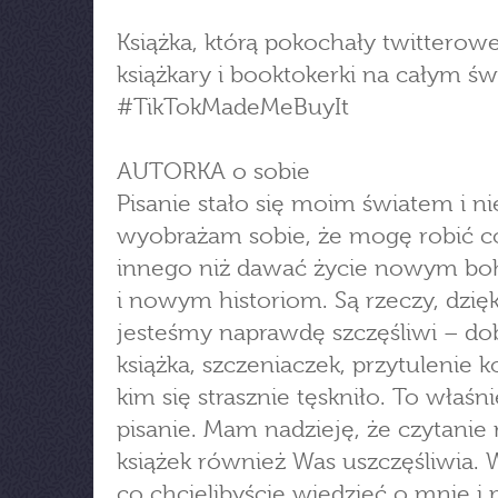
Książka, którą pokochały twitterow
książkary i booktokerki na całym św
#TikTokMadeMeBuyIt
AUTORKA o sobie
Pisanie stało się moim światem i ni
wyobrażam sobie, że mogę robić c
innego niż dawać życie nowym b
i nowym historiom. Są rzeczy, dzię
jesteśmy naprawdę szczęśliwi – do
książka, szczeniaczek, przytulenie k
kim się strasznie tęskniło. To właśn
pisanie. Mam nadzieję, że czytanie
książek również Was uszczęśliwia. 
co chcielibyście wiedzieć o mnie i