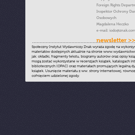
Foreign Rights Depart
Inspektor Ochrony Da
Osobowych
Magdalena Heczko
e-mail:
iodo@znak.com
newsletter >
Społeczny Instytut Wydawniczy Znak wyraża zgodę na wykorzy
materiałów dostępnych aktualnie na stronie www.wydawnictwoz
jak: okładki, fragmenty tekstu, biogramy autorów oraz opisy ksią
mogą zostać wykorzystane w recenzjach książek, katalogach i
bibliotecznych (OPAC) oraz materiałach promujących legalną dy
książek. Usunięcie materiału z ww. strony internetowej, równoz
cofnięciem udzielonej zgody.