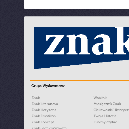
Grupa Wydawnicza:
Znak
Woblink
Znak Literanova
Miesięcznik Znak
Znak Horyzont
Ciekawostki Historyc
Znak Emotikon
Twoja Historia
Znak Koncept
Lubimy czytać
Znak JednymSłowem