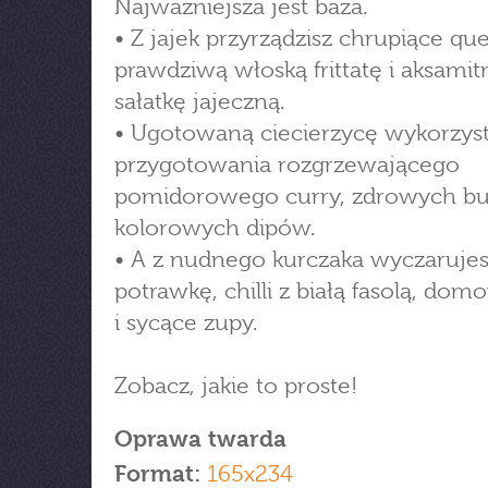
Najważniejsza jest baza.
• Z jajek przyrządzisz chrupiące que
prawdziwą włoską frittatę i aksamit
sałatkę jajeczną.
• Ugotowaną ciecierzycę wykorzys
przygotowania rozgrzewającego
pomidorowego curry, zdrowych bu
kolorowych dipów.
• A z nudnego kurczaka wyczarujes
potrawkę, chilli z białą fasolą, do
i sycące zupy.
Zobacz, jakie to proste!
Oprawa twarda
Format:
165x234