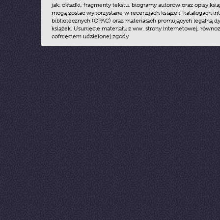
jak: okładki, fragmenty tekstu, biogramy autorów oraz opisy ksią
mogą zostać wykorzystane w recenzjach książek, katalogach i
bibliotecznych (OPAC) oraz materiałach promujących legalną dy
książek. Usunięcie materiału z ww. strony internetowej, równoz
cofnięciem udzielonej zgody.