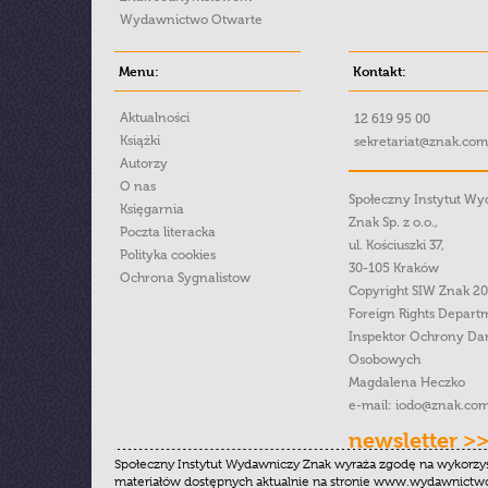
Wydawnictwo Otwarte
Menu:
Kontakt:
Aktualności
12 619 95 00
Książki
sekretariat@znak.com
Autorzy
O nas
Społeczny Instytut W
Księgarnia
Znak Sp. z o.o.,
Poczta literacka
ul. Kościuszki 37,
Polityka cookies
30-105 Kraków
Ochrona Sygnalistow
Copyright SIW Znak 2
Foreign Rights Depart
Inspektor Ochrony Da
Osobowych
Magdalena Heczko
e-mail:
iodo@znak.com
newsletter >
Społeczny Instytut Wydawniczy Znak wyraża zgodę na wykorzy
materiałów dostępnych aktualnie na stronie www.wydawnictwoz