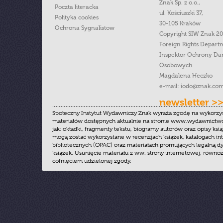
Znak Sp. z o.o.,
Poczta literacka
ul. Kościuszki 37,
Polityka cookies
30-105 Kraków
Ochrona Sygnalistow
Copyright SIW Znak 2
Foreign Rights Depart
Inspektor Ochrony Da
Osobowych
Magdalena Heczko
e-mail:
iodo@znak.com
newsletter >
Społeczny Instytut Wydawniczy Znak wyraża zgodę na wykorzy
materiałów dostępnych aktualnie na stronie www.wydawnictwoz
jak: okładki, fragmenty tekstu, biogramy autorów oraz opisy ksią
mogą zostać wykorzystane w recenzjach książek, katalogach i
bibliotecznych (OPAC) oraz materiałach promujących legalną dy
książek. Usunięcie materiału z ww. strony internetowej, równoz
cofnięciem udzielonej zgody.