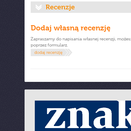
Recenzje
Dodaj własną recenzję
Zapraszamy do napisania własnej recenzji, możes
poprzez formularz.