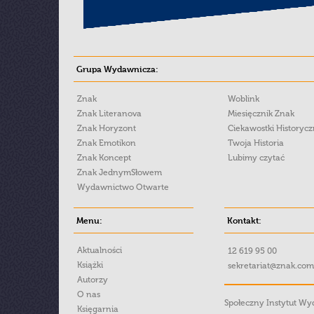
Grupa Wydawnicza:
Znak
Woblink
Znak Literanova
Miesięcznik Znak
Znak Horyzont
Ciekawostki Historyc
Znak Emotikon
Twoja Historia
Znak Koncept
Lubimy czytać
Znak JednymSłowem
Wydawnictwo Otwarte
Menu:
Kontakt:
Aktualności
12 619 95 00
Książki
sekretariat@znak.com
Autorzy
O nas
Społeczny Instytut W
Księgarnia