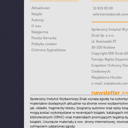
Aktualności
12 619 95 00
Książki
sekretariat@znak.com
Autorzy
O nas
Społeczny Instytut W
Księgarnia
Znak Sp. z o.o.,
Poczta literacka
ul. Kościuszki 37,
Polityka cookies
30-105 Kraków
Ochrona Sygnalistow
Copyright SIW Znak 2
Foreign Rights Depart
Inspektor Ochrony Da
Osobowych
Magdalena Heczko
e-mail:
iodo@znak.com
newsletter >
Społeczny Instytut Wydawniczy Znak wyraża zgodę na wykorzy
materiałów dostępnych aktualnie na stronie www.wydawnictwoz
jak: okładki, fragmenty tekstu, biogramy autorów oraz opisy ksią
mogą zostać wykorzystane w recenzjach książek, katalogach i
bibliotecznych (OPAC) oraz materiałach promujących legalną dy
książek. Usunięcie materiału z ww. strony internetowej, równoz
cofnięciem udzielonej zgody.