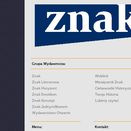
Grupa Wydawnicza:
Znak
Woblink
Znak Literanova
Miesięcznik Znak
Znak Horyzont
Ciekawostki Historyc
Znak Emotikon
Twoja Historia
Znak Koncept
Lubimy czytać
Znak JednymSłowem
Wydawnictwo Otwarte
Menu:
Kontakt: