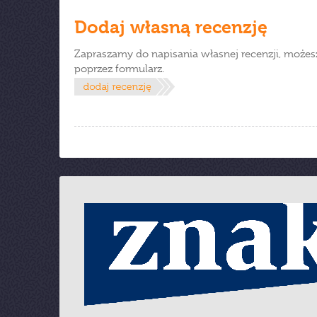
Dodaj własną recenzję
Zapraszamy do napisania własnej recenzji, możes
poprzez formularz.