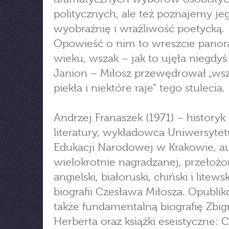
politycznych, ale też poznajemy je
wyobraźnię i wrażliwość poetycką.
Opowieść o nim to wreszcie pano
wieku, wszak – jak to ujęła niegdyś
Janion – Miłosz przewędrował „wsz
piekła i niektóre raje” tego stulecia.
Andrzej Franaszek (1971) – historyk
literatury, wykładowca Uniwersytet
Edukacji Narodowej w Krakowie, a
wielokrotnie nagradzanej, przełożo
angielski, białoruski, chiński i litewsk
biografii Czesława Miłosza. Opubli
także fundamentalną biografię Zbi
Herberta oraz książki eseistyczne: