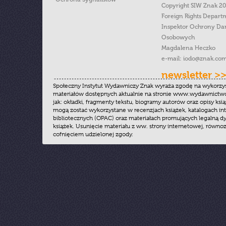
Copyright SIW Znak 2
Foreign Rights Depart
Inspektor Ochrony Da
Osobowych
Magdalena Heczko
e-mail:
iodo@znak.com
newsletter >
Społeczny Instytut Wydawniczy Znak wyraża zgodę na wykorzy
materiałów dostępnych aktualnie na stronie www.wydawnictwoz
jak: okładki, fragmenty tekstu, biogramy autorów oraz opisy ksią
mogą zostać wykorzystane w recenzjach książek, katalogach i
bibliotecznych (OPAC) oraz materiałach promujących legalną dy
książek. Usunięcie materiału z ww. strony internetowej, równoz
cofnięciem udzielonej zgody.