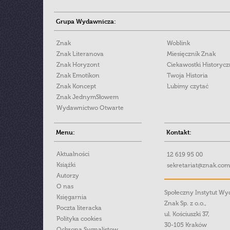
Grupa Wydawnicza:
Znak
Woblink
Znak Literanova
Miesięcznik Znak
Znak Horyzont
Ciekawostki Historyc
Znak Emotikon
Twoja Historia
Znak Koncept
Lubimy czytać
Znak JednymSłowem
Wydawnictwo Otwarte
Menu:
Kontakt:
Aktualności
12 619 95 00
Książki
sekretariat@znak.com
Autorzy
O nas
Społeczny Instytut W
Księgarnia
Znak Sp. z o.o.,
Poczta literacka
ul. Kościuszki 37,
Polityka cookies
30-105 Kraków
Ochrona Sygnalistow