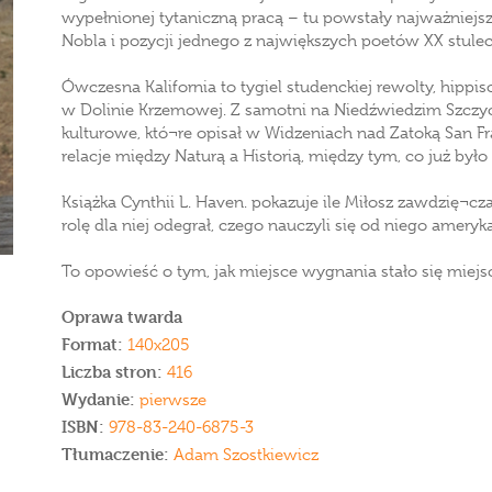
wypełnionej tytaniczną pracą – tu powstały najważniejsz
Nobla i pozycji jednego z największych poetów XX stulec
Ówczesna Kalifornia to tygiel studenckiej rewolty, hippis
w Dolinie Krzemowej. Z samotni na Niedźwiedzim Szczy
kulturowe, któ¬re opisał w Widzeniach nad Zatoką San F
relacje między Naturą a Historią, między tym, co już było
Książka Cynthii L. Haven. pokazuje ile Miłosz zawdzię¬czał
rolę dla niej odegrał, czego nauczyli się od niego ameryk
To opowieść o tym, jak miejsce wygnania stało się miej
Oprawa twarda
Format:
140x205
Liczba stron:
416
Wydanie:
pierwsze
ISBN:
978-83-240-6875-3
Tłumaczenie:
Adam Szostkiewicz