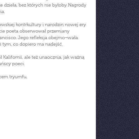
e dzieła, bez których nie byłoby Nagrody
ia.
owskiej kontrkultury i narodzin nowej ery
cie poeta obserwował przemiany
rancisco. Jego refleksja obejmo¬wała
 i tym, co dopiero ma nadejść.
 Kalifornii, ale też unaocznia, jak ważną
ańscy poeci.
scem tryumfu.