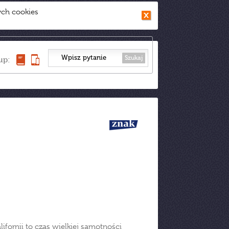
ych cookies
Szukaj
up:
lifornii to czas wielkiej samotności