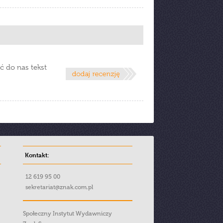
ć do nas tekst
Kontakt:
12 619 95 00
sekretariat@znak.com.pl
Społeczny Instytut Wydawniczy