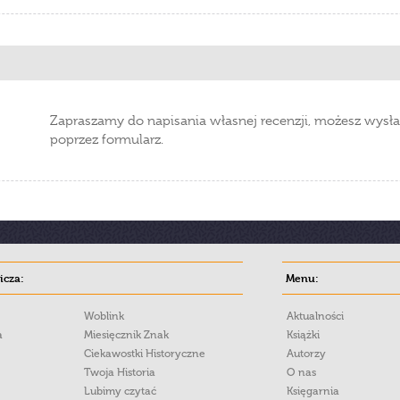
Zapraszamy do napisania własnej recenzji, możesz wysła
poprzez formularz.
cza:
Menu:
Woblink
Aktualności
a
Miesięcznik Znak
Książki
Ciekawostki Historyczne
Autorzy
Twoja Historia
O nas
Lubimy czytać
Księgarnia