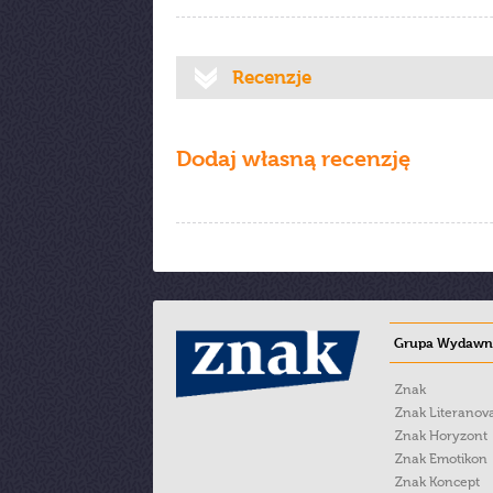
Recenzje
Dodaj własną recenzję
Grupa Wydawni
Znak
Znak Literanov
Znak Horyzont
Znak Emotikon
Znak Koncept