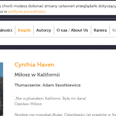
ej chwili możesz dokonać zmiany ustawień przeglądarki dotycząc
esz w
polityce prywatności
.
alności
Książki
Autorzy
O nas
/
About Us
Kariera
K
Cynthia Haven
Miłosz w Kalifornii
Tłumaczenie: Adam Szostkiewicz
„Nie wybierałem Kalifornii. Była mi dana”.
Czesław Miłosz
Nigdzie nie mieszkał dłużej. Czterdzieści lat przeżyte w Ka