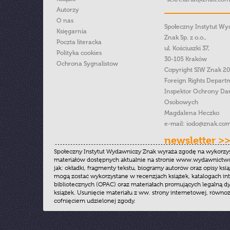
Autorzy
O nas
Społeczny Instytut W
Księgarnia
Znak Sp. z o.o.,
Poczta literacka
ul. Kościuszki 37,
Polityka cookies
30-105 Kraków
Ochrona Sygnalistow
Copyright SIW Znak 2
Foreign Rights Depart
Inspektor Ochrony Da
Osobowych
Magdalena Heczko
e-mail:
iodo@znak.com
newsletter >
Społeczny Instytut Wydawniczy Znak wyraża zgodę na wykorzy
materiałów dostępnych aktualnie na stronie www.wydawnictwoz
jak: okładki, fragmenty tekstu, biogramy autorów oraz opisy ksią
mogą zostać wykorzystane w recenzjach książek, katalogach i
bibliotecznych (OPAC) oraz materiałach promujących legalną dy
książek. Usunięcie materiału z ww. strony internetowej, równoz
cofnięciem udzielonej zgody.