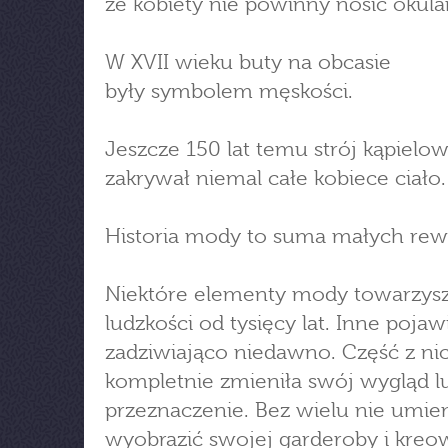
że kobiety nie powinny nosić okula
W XVII wieku buty na obcasie
były symbolem męskości.
Jeszcze 150 lat temu strój kąpielo
zakrywał niemal całe kobiece ciało.
Historia mody to suma małych rewo
Niektóre elementy mody towarzys
ludzkości od tysięcy lat. Inne pojawi
zadziwiająco niedawno. Część z ni
kompletnie zmieniła swój wygląd l
przeznaczenie. Bez wielu nie umie
wyobrazić swojej garderoby i kreo