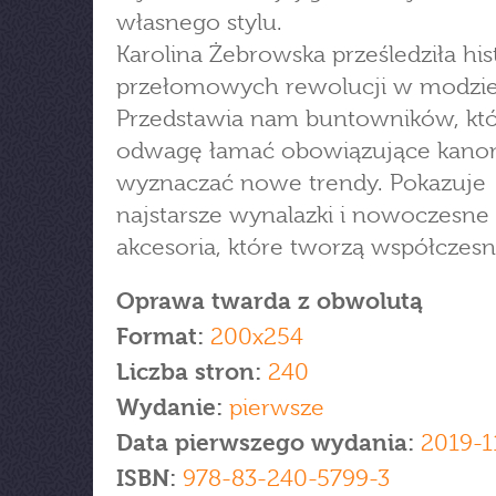
własnego stylu.
Karolina Żebrowska prześledziła his
przełomowych rewolucji w modzie
Przedstawia nam buntowników, któ
odwagę łamać obowiązujące kanon
wyznaczać nowe trendy. Pokazuje
najstarsze wynalazki i nowoczesne
akcesoria, które tworzą współczes
Oprawa twarda z obwolutą
Format:
200x254
Liczba stron:
240
Wydanie:
pierwsze
Data pierwszego wydania:
2019-1
ISBN:
978-83-240-5799-3