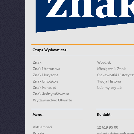
Grupa Wydawnicza:
Znak
Woblink
Znak Literanova
Miesięcznik Znak
Znak Horyzont
Ciekawostki Historyc
Znak Emotikon
Twoja Historia
Znak Koncept
Lubimy czytać
Znak JednymSłowem
Wydawnictwo Otwarte
Menu:
Kontakt:
Aktualności
12 619 95 00
Książki
sekretariat@znak.com