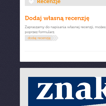
Recenzje
Dodaj własną recenzję
Zapraszamy do napisania własnej recenzji, możes
poprzez formularz.