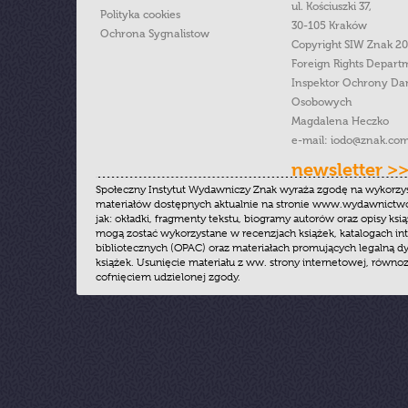
ul. Kościuszki 37,
Polityka cookies
30-105 Kraków
Ochrona Sygnalistow
Copyright SIW Znak 2
Foreign Rights Depart
Inspektor Ochrony Da
Osobowych
Magdalena Heczko
e-mail:
iodo@znak.com
newsletter >
Społeczny Instytut Wydawniczy Znak wyraża zgodę na wykorzy
materiałów dostępnych aktualnie na stronie www.wydawnictwoz
jak: okładki, fragmenty tekstu, biogramy autorów oraz opisy ksią
mogą zostać wykorzystane w recenzjach książek, katalogach i
bibliotecznych (OPAC) oraz materiałach promujących legalną dy
książek. Usunięcie materiału z ww. strony internetowej, równoz
cofnięciem udzielonej zgody.