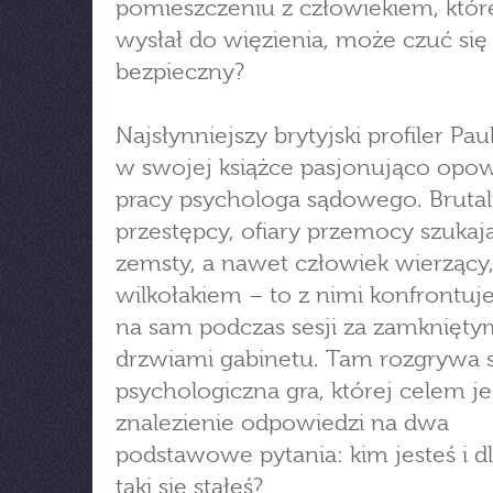
pomieszczeniu z człowiekiem, któ
wysłał do więzienia, może czuć się
bezpieczny?
Najsłynniejszy brytyjski profiler Pau
w swojej książce pasjonująco opo
pracy psychologa sądowego. Brutal
przestępcy, ofiary przemocy szukaj
zemsty, a nawet człowiek wierzący,
wilkołakiem – to z nimi konfrontuj
na sam podczas sesji za zamknięty
drzwiami gabinetu. Tam rozgrywa s
psychologiczna gra, której celem je
znalezienie odpowiedzi na dwa
podstawowe pytania: kim jesteś i d
taki się stałeś?