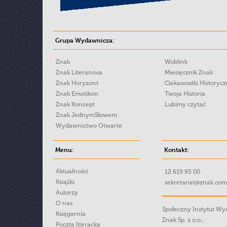
Grupa Wydawnicza:
Znak
Woblink
Znak Literanova
Miesięcznik Znak
Znak Horyzont
Ciekawostki Historyc
Znak Emotikon
Twoja Historia
Znak Koncept
Lubimy czytać
Znak JednymSłowem
Wydawnictwo Otwarte
Menu:
Kontakt:
Aktualności
12 619 95 00
Książki
sekretariat@znak.com
Autorzy
O nas
Społeczny Instytut W
Księgarnia
Znak Sp. z o.o.,
Poczta literacka