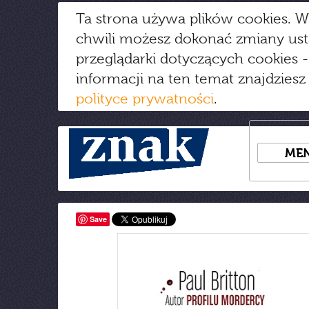
Ta strona używa plików cookies. W
chwili możesz dokonać zmiany us
przeglądarki dotyczących cookies
-
informacji na ten temat znajdziesz
polityce prywatności
.
ME
Save