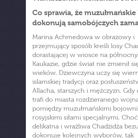
Co sprawia, że muzułmańskie 
dokonują samobójczych zam
Marina Achmedowa w obrazowy i
przejmujący sposób kreśli losy Cha
dorastającej w wiosce na północn
Kaukazie, gdzie świat nie zmienił si
wieków. Dziewczyna uczy się wier
islamskiej tradycji oraz posłuszeńs
Allacha, starszych i mężczyzn. Gdy 
trafi do miasta rozdzieranego wojn
pomiędzy muzułmańskimi bojowni
rosyjskimi siłami specjalnymi. Choć
delikatna i wrażliwa Chadżidża bez
dokonuje kolejnych wyborów, tak