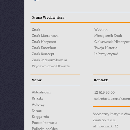
Grupa Wydawnicza:
Znak
Woblink
Znak Literanova
Miesięcznik Znak
Znak Horyzont
Ciekawostki Historyc
Znak Emotikon
Twoja Historia
Znak Koncept
Lubimy czytać
Znak JednymSłowem
Wydawnictwo Otwarte
Menu:
Kontakt:
Aktualności
12 619 95 00
Książki
sekretariat@znak.com
Autorzy
O nas
Społeczny Instytut W
Księgarnia
Znak Sp. z o.o.,
Poczta literacka
ul. Kościuszki 37,
Polityka cookies