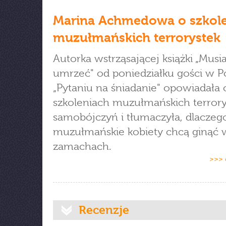
Marina Achmedowa o szkol
muzułmańskich terrorystek
Autorka wstrząsającej książki „Musi
umrzeć" od poniedziałku gości w P
„Pytaniu na śniadanie" opowiadała 
szkoleniach muzułmańskich terrory
samobójczyń i tłumaczyła, dlacze
muzułmańskie kobiety chcą ginąć 
zamachach.
>>> 
Recenzje