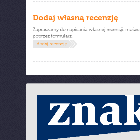
Dodaj własną recenzję
Zapraszamy do napisania własnej recenzji, możes
poprzez formularz.