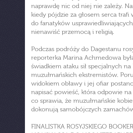
naprawdę nic od niej nie zależy. N
kiedy pójdzie za głosem serca trafi
do fanatyków usprawiedliwiających
nienawiść przemocą i religią.
Podczas podróży do Dagestanu ros
reporterka Marina Achmedowa był
świadkiem ataku sił specjalnych na
muzułmańskich ekstremistów. Por
widokiem obławy i jej ofiar postan
napisać powieść, która odpowie na 
co sprawia, że muzułmańskie kobie
dokonują samobójczych zamachó
FINALISTKA ROSYJSKIEGO BOOKER