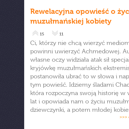
Rewelacyjna opowieść o życ
muzułmańskiej kobiety
15
11
Ci, którzy nie chcą wierzyć mediom
powinni uwierzyć Achmedowej. Au
własne oczy widziała atak sił specj
kryjówkę muzułmańskich ekstremis
postanowiła ubrać to w słowa i nap
tym powieść. Idziemy śladami Chad
która rozpoczyna swoją historię w 
lat i opowiada nam o życiu muzułm
dziewczynki, a potem młodej kobie
>>> 