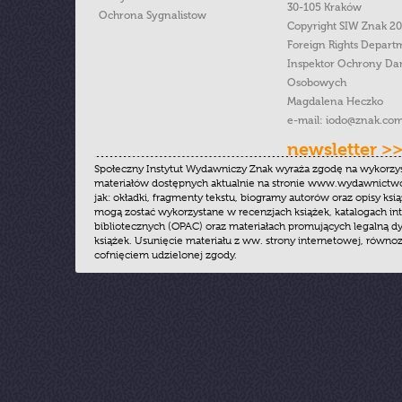
30-105 Kraków
Ochrona Sygnalistow
Copyright SIW Znak 2
Foreign Rights Depart
Inspektor Ochrony Da
Osobowych
Magdalena Heczko
e-mail:
iodo@znak.com
newsletter >
Społeczny Instytut Wydawniczy Znak wyraża zgodę na wykorzy
materiałów dostępnych aktualnie na stronie www.wydawnictwoz
jak: okładki, fragmenty tekstu, biogramy autorów oraz opisy ksią
mogą zostać wykorzystane w recenzjach książek, katalogach i
bibliotecznych (OPAC) oraz materiałach promujących legalną dy
książek. Usunięcie materiału z ww. strony internetowej, równoz
cofnięciem udzielonej zgody.