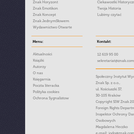
Znak Horyzont
Ciekawostki Historyc
Znak Emotikon
Twoja Historia
Znak Koncept
Lubimy czytać
Znak JednymSłowem
Wydawnictwo Otwarte
Menu:
Kontakt:
Aktualności
12 619 95 00
Książki
sekretariat@znak.com
Autorzy
O nas
Społeczny Instytut W
Księgarnia
Znak Sp. z o.o.,
Poczta literacka
ul. Kościuszki 37,
Polityka cookies
30-105 Kraków
Ochrona Sygnalistow
Copyright SIW Znak 2
Foreign Rights Depart
Inspektor Ochrony Da
Osobowych
Magdalena Heczko
e-mail:
iodo@znak.com