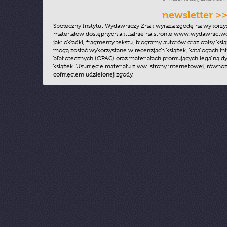
newsletter >
Społeczny Instytut Wydawniczy Znak wyraża zgodę na wykorzy
materiałów dostępnych aktualnie na stronie www.wydawnictwoz
jak: okładki, fragmenty tekstu, biogramy autorów oraz opisy ksią
mogą zostać wykorzystane w recenzjach książek, katalogach i
bibliotecznych (OPAC) oraz materiałach promujących legalną dy
książek. Usunięcie materiału z ww. strony internetowej, równoz
cofnięciem udzielonej zgody.