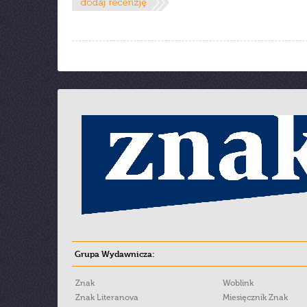
Grupa Wydawnicza:
Znak
Woblink
Znak Literanova
Miesięcznik Znak