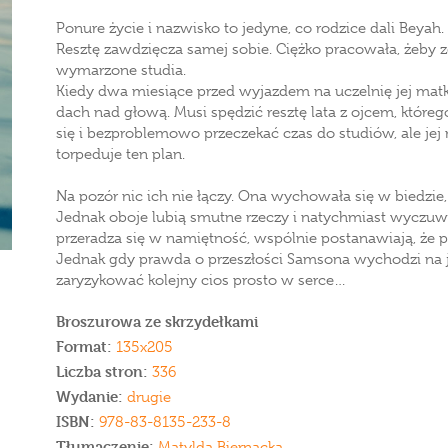
Ponure życie i nazwisko to jedyne, co rodzice dali Beyah.
Resztę zawdzięcza samej sobie. Ciężko pracowała, żeby 
wymarzone studia.
Kiedy dwa miesiące przed wyjazdem na uczelnię jej matk
dach nad głową. Musi spędzić resztę lata z ojcem, które
się i bezproblemowo przeczekać czas do studiów, ale jej
torpeduje ten plan.
Na pozór nic ich nie łączy. Ona wychowała się w biedzie,
Jednak oboje lubią smutne rzeczy i natychmiast wyczuw
przeradza się w namiętność, wspólnie postanawiają, że p
Jednak gdy prawda o przeszłości Samsona wychodzi na j
zaryzykować kolejny cios prosto w serce…
Broszurowa ze skrzydełkami
Format:
135x205
Liczba stron:
336
Wydanie:
drugie
ISBN:
978-83-8135-233-8
Tłumaczenie:
Matylda Biernacka