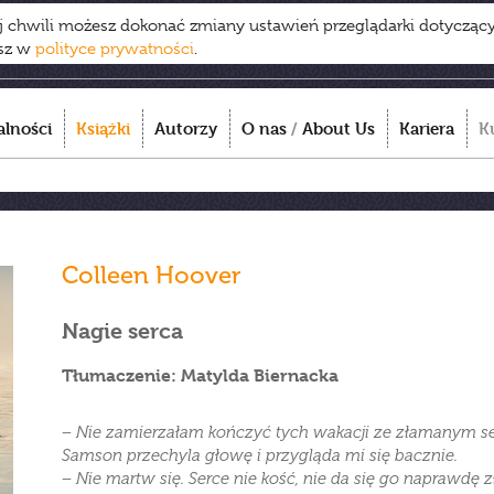
ej chwili możesz dokonać zmiany ustawień przeglądarki dotycząc
esz w
polityce prywatności
.
alności
Książki
Autorzy
O nas
/
About Us
Kariera
K
Colleen Hoover
Nagie serca
Tłumaczenie: Matylda Biernacka
− Nie zamierzałam kończyć tych wakacji ze złamanym s
Samson przechyla głowę i przygląda mi się bacznie.
− Nie martw się. Serce nie kość, nie da się go naprawdę 