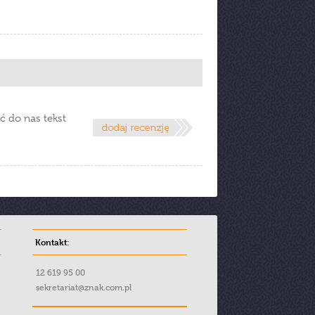
ć do nas tekst
Kontakt:
12 619 95 00
sekretariat@znak.com.pl