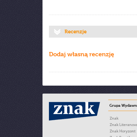
Recenzje
Dodaj własną recenzję
Grupa Wydawni
Znak
Znak Literanov
Znak Horyzont