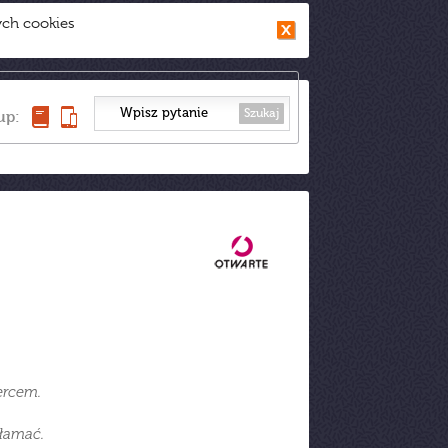
ych cookies
Szukaj
up:
ercem.
złamać.