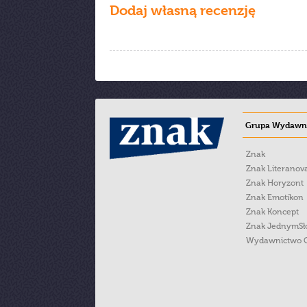
Dodaj własną recenzję
Grupa Wydawni
Znak
Znak Literanov
Znak Horyzont
Znak Emotikon
Znak Koncept
Znak JednymS
Wydawnictwo 