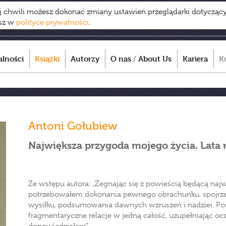
ej chwili możesz dokonać zmiany ustawień przeglądarki dotycząc
esz w
polityce prywatności
.
alności
Książki
Autorzy
O nas
/
About Us
Kariera
K
Antoni Gołubiew
Największa przygoda mojego życia. Lata
Ze wstępu autora: „Żegnając się z powieścią będącą naj
potrzebowałem dokonania pewnego obrachunku, spojrzen
wysiłku, podsumowania dawnych wzruszeń i nadziei. Po
fragmentaryczne relacje w jedną całość, uzupełniając oc