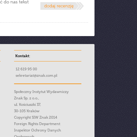
ć do nas tekst
Kontakt:
12 619 95 00
sekretariat@znak.com.pl
Społeczny Instytut Wydawniczy
Znak Sp. z o.o.,
ul. Kościuszki 37,
30-105 Kraków
Copyright SIW Znak 2014
Foreign Rights Department
Inspektor Ochrony Danych
Osobowych