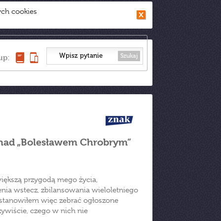
ych cookies
Szukaj
up:
 nad „Bolesławem Chrobrym”
większą przygodą mego życia,
ia wstecz, zbilansowania wieloletniego
stanowiłem więc zebrać ogłoszone
zywiście, czego w nich nie