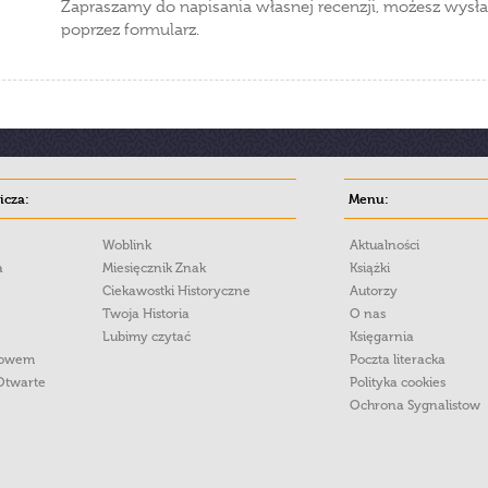
Zapraszamy do napisania własnej recenzji, możesz wysła
poprzez formularz.
cza:
Menu:
Woblink
Aktualności
a
Miesięcznik Znak
Książki
Ciekawostki Historyczne
Autorzy
Twoja Historia
O nas
Lubimy czytać
Księgarnia
łowem
Poczta literacka
Otwarte
Polityka cookies
Ochrona Sygnalistow