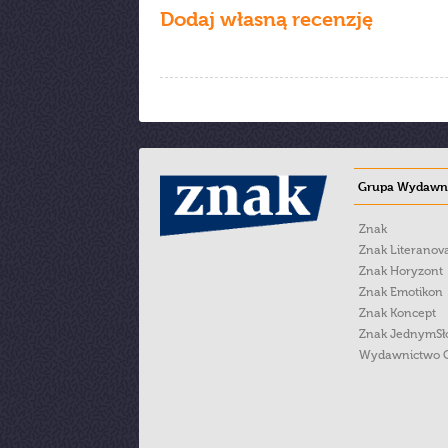
Dodaj własną recenzję
Grupa Wydawni
Znak
Znak Literanov
Znak Horyzont
Znak Emotikon
Znak Koncept
Znak JednymS
Wydawnictwo 