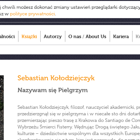
ej chwili możesz dokonać zmiany ustawień przeglądarki dotycząc
esz w
polityce prywatności
.
alności
Książki
Autorzy
O nas
/
About Us
Kariera
K
Sebastian Kołodziejczyk
Nazywam się Pielgrzym
Sebastian Kołodziejczyk, filozof, nauczyciel akademicki, 
przedzierzgnął się w pielgrzyma i w niecałe sto dni dotarł
przemierzając pieszo trasę z Krakowa do Santiago de Com
Wybrzeżu Śmierci Fisterry. Wędrując Drogą świętego Jakuba,
kulturze – dziedzictwie wspólnym dla wszystkich Europ