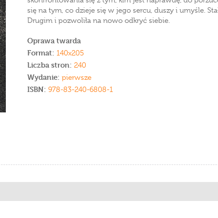
skonfrontowania się z tym, kim jest naprawdę, do porzuce
się na tym, co dzieje się w jego sercu, duszy i umyśle. S
Drugim i pozwoliła na nowo odkryć siebie.
Oprawa twarda
Format:
140x205
Liczba stron:
240
Wydanie:
pierwsze
ISBN:
978-83-240-6808-1