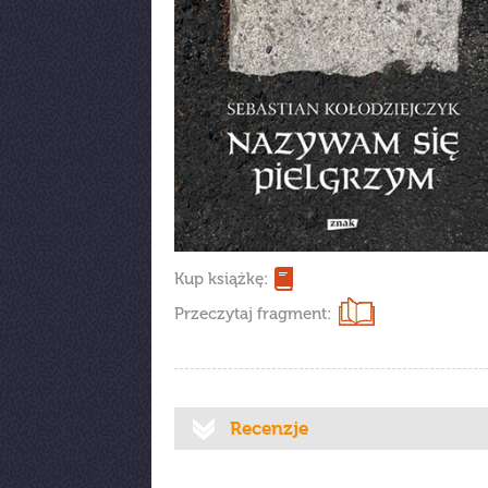
Kup książkę:
Przeczytaj fragment:
Recenzje