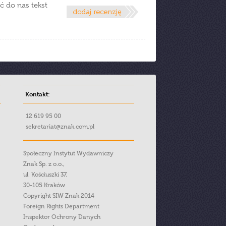
ć do nas tekst
Kontakt:
12 619 95 00
sekretariat@znak.com.pl
Społeczny Instytut Wydawniczy
Znak Sp. z o.o.,
ul. Kościuszki 37,
30-105 Kraków
Copyright SIW Znak 2014
Foreign Rights Department
Inspektor Ochrony Danych