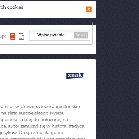
ych cookies
Szukaj
up:
profesor w Uniwersytecie Jagiellońskim,
 na skraj europejskiego świata,
postela, i dalej do położonej na
 autor zanurzył się w historii, tradycji,
ejczyków. Droga zmusiła go do