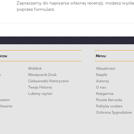
Zapraszamy do napisania własnej recenzji, możesz wysła
poprzez formularz.
cza:
Menu:
Woblink
Aktualności
a
Miesięcznik Znak
Książki
Ciekawostki Historyczne
Autorzy
Twoja Historia
O nas
Lubimy czytać
Księgarnia
łowem
Poczta literacka
Otwarte
Polityka cookies
Ochrona Sygnalistow