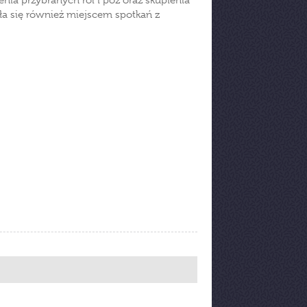
nia przybranych ról i póz oraz skupienia
tała się również miejscem spotkań z