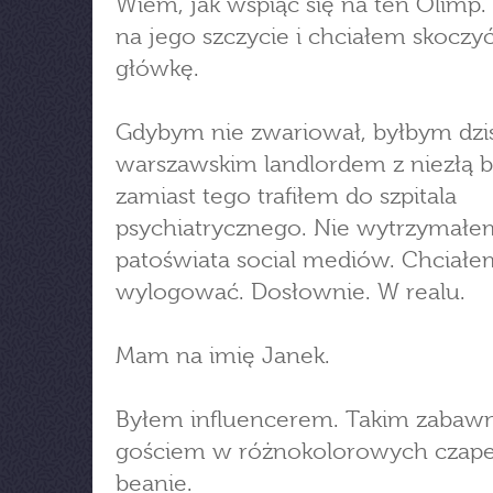
Wiem, jak wspiąć się na ten Olimp.
na jego szczycie i chciałem skoczy
główkę.
Gdybym nie zwariował, byłbym dzis
warszawskim landlordem z niezłą b
zamiast tego trafiłem do szpitala
psychiatrycznego. Nie wytrzymałe
patoświata social mediów. Chciałe
wylogować. Dosłownie. W realu.
Mam na imię Janek.
Byłem influencerem. Takim zabaw
gościem w różnokolorowych czap
beanie.