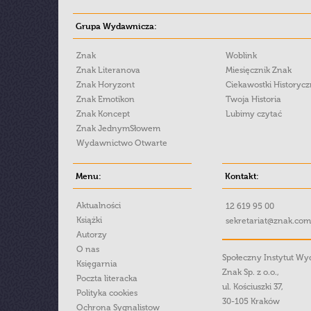
Grupa Wydawnicza:
Znak
Woblink
Znak Literanova
Miesięcznik Znak
Znak Horyzont
Ciekawostki Historyc
Znak Emotikon
Twoja Historia
Znak Koncept
Lubimy czytać
Znak JednymSłowem
Wydawnictwo Otwarte
Menu:
Kontakt:
Aktualności
12 619 95 00
Książki
sekretariat@znak.com
Autorzy
O nas
Społeczny Instytut W
Księgarnia
Znak Sp. z o.o.,
Poczta literacka
ul. Kościuszki 37,
Polityka cookies
30-105 Kraków
Ochrona Sygnalistow