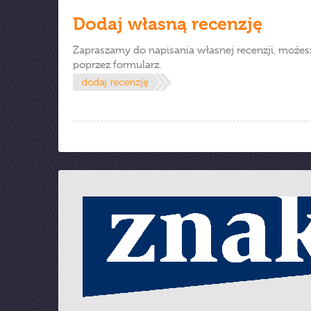
Dodaj własną recenzję
Zapraszamy do napisania własnej recenzji, możes
poprzez formularz.