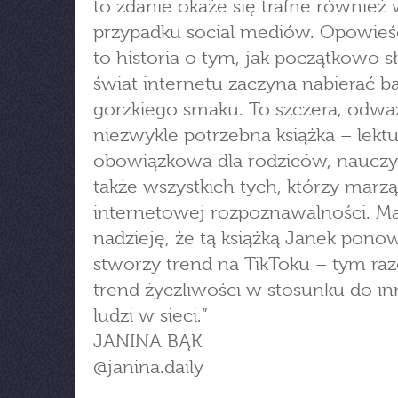
to zdanie okaże się trafne również
przypadku social mediów. Opowieś
to historia o tym, jak początkowo s
świat internetu zaczyna nabierać b
gorzkiego smaku. To szczera, odwa
niezwykle potrzebna książka – lektu
obowiązkowa dla rodziców, nauczyci
także wszystkich tych, którzy marzą
internetowej rozpoznawalności. 
nadzieję, że tą książką Janek pono
stworzy trend na TikToku – tym ra
trend życzliwości w stosunku do i
ludzi w sieci.”
JANINA BĄK
@janina.daily