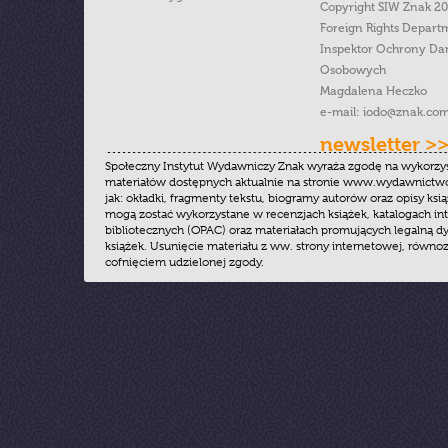
Copyright SIW Znak 2
Foreign Rights Depart
Inspektor Ochrony Da
Osobowych
Magdalena Heczko
e-mail:
iodo@znak.com
newsletter >
Społeczny Instytut Wydawniczy Znak wyraża zgodę na wykorzy
materiałów dostępnych aktualnie na stronie www.wydawnictwoz
jak: okładki, fragmenty tekstu, biogramy autorów oraz opisy ksią
mogą zostać wykorzystane w recenzjach książek, katalogach i
bibliotecznych (OPAC) oraz materiałach promujących legalną dy
książek. Usunięcie materiału z ww. strony internetowej, równoz
cofnięciem udzielonej zgody.