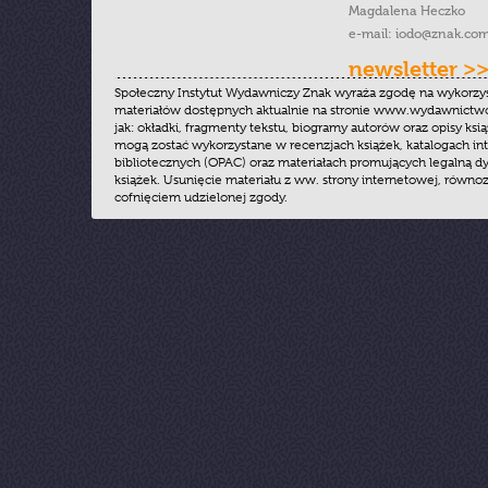
Magdalena Heczko
e-mail:
iodo@znak.com
newsletter >
Społeczny Instytut Wydawniczy Znak wyraża zgodę na wykorzy
materiałów dostępnych aktualnie na stronie www.wydawnictwoz
jak: okładki, fragmenty tekstu, biogramy autorów oraz opisy ksią
mogą zostać wykorzystane w recenzjach książek, katalogach i
bibliotecznych (OPAC) oraz materiałach promujących legalną dy
książek. Usunięcie materiału z ww. strony internetowej, równoz
cofnięciem udzielonej zgody.