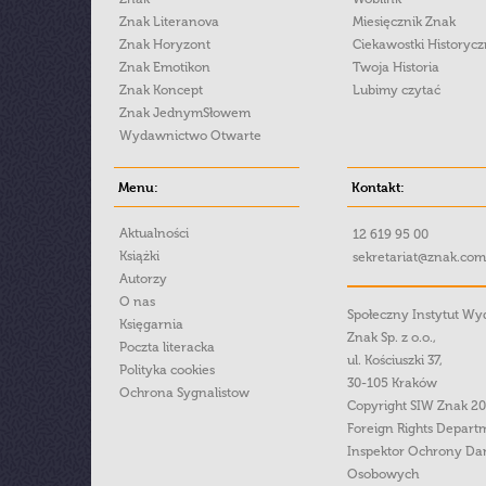
Znak Literanova
Miesięcznik Znak
Znak Horyzont
Ciekawostki Historyc
Znak Emotikon
Twoja Historia
Znak Koncept
Lubimy czytać
Znak JednymSłowem
Wydawnictwo Otwarte
Menu:
Kontakt:
Aktualności
12 619 95 00
Książki
sekretariat@znak.com
Autorzy
O nas
Społeczny Instytut W
Księgarnia
Znak Sp. z o.o.,
Poczta literacka
ul. Kościuszki 37,
Polityka cookies
30-105 Kraków
Ochrona Sygnalistow
Copyright SIW Znak 2
Foreign Rights Depart
Inspektor Ochrony Da
Osobowych