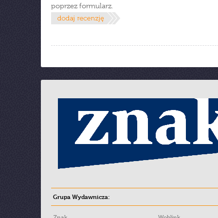
poprzez formularz.
Grupa Wydawnicza:
Znak
Woblink