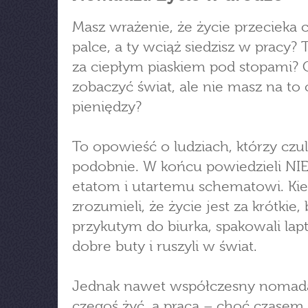
Masz wrażenie, że życie przecieka c
palce, a ty wciąż siedzisz w pracy? 
za ciepłym piaskiem pod stopami? 
zobaczyć świat, ale nie masz na to 
pieniędzy?
To opowieść o ludziach, którzy czul
podobnie. W końcu powiedzieli NIE
etatom i utartemu schematowi. Ki
zrozumieli, że życie jest za krótkie,
przykutym do biurka, spakowali lap
dobre buty i ruszyli w świat.
Jednak nawet współczesny nomad
czegoś żyć, a praca – choć czasem