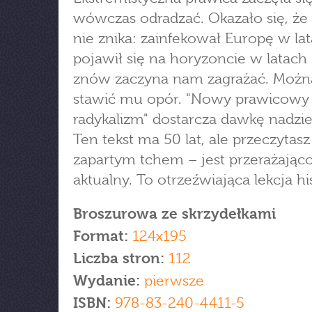
wówczas odradzać. Okazało się, że
nie znika: zainfekował Europę w lat
pojawił się na horyzoncie w latach 6
znów zaczyna nam zagrażać. Możn
stawić mu opór. "Nowy prawicowy
radykalizm" dostarcza dawkę nadzie
Ten tekst ma 50 lat, ale przeczytasz
zapartym tchem – jest przerażając
aktualny. To otrzeźwiająca lekcja his
Broszurowa ze skrzydełkami
Format:
124x195
Liczba stron:
112
Wydanie:
pierwsze
ISBN:
978-83-240-4411-5