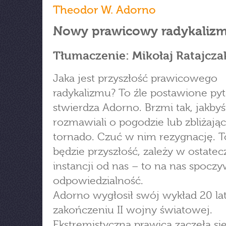
Theodor W. Adorno
Nowy prawicowy radykaliz
Tłumaczenie: Mikołaj Ratajcza
Jaka jest przyszłość prawicowego
radykalizmu? To źle postawione pyt
stwierdza Adorno. Brzmi tak, jakby
rozmawiali o pogodzie lub zbliżają
tornado. Czuć w nim rezygnację. To
będzie przyszłość, zależy w ostatec
instancji od nas – to na nas spocz
odpowiedzialność.
Adorno wygłosił swój wykład 20 la
zakończeniu II wojny światowej.
Ekstremistyczna prawica zaczęła si