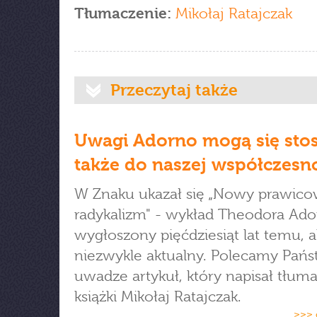
Tłumaczenie:
Mikołaj Ratajczak
Przeczytaj także
Uwagi Adorno mogą się sto
także do naszej współczesn
W Znaku ukazał się „Nowy prawic
radykalizm" - wykład Theodora Ad
wygłoszony pięćdziesiąt lat temu, a
niezwykle aktualny. Polecamy Pań
uwadze artykuł, który napisał tłum
książki Mikołaj Ratajczak.
>>> 