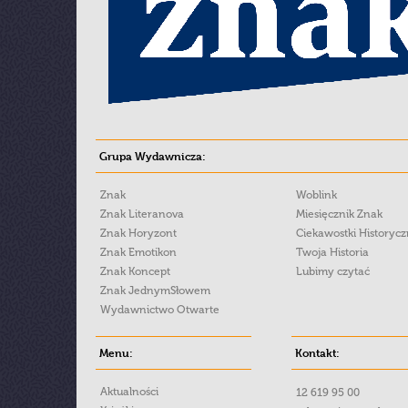
Grupa Wydawnicza:
Znak
Woblink
Znak Literanova
Miesięcznik Znak
Znak Horyzont
Ciekawostki Historyc
Znak Emotikon
Twoja Historia
Znak Koncept
Lubimy czytać
Znak JednymSłowem
Wydawnictwo Otwarte
Menu:
Kontakt:
Aktualności
12 619 95 00