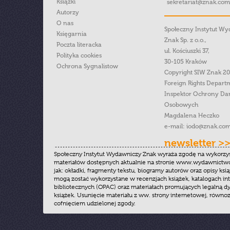
Książki
sekretariat@znak.com
Autorzy
O nas
Społeczny Instytut W
Księgarnia
Znak Sp. z o.o.,
Poczta literacka
ul. Kościuszki 37,
Polityka cookies
30-105 Kraków
Ochrona Sygnalistow
Copyright SIW Znak 2
Foreign Rights Depart
Inspektor Ochrony Da
Osobowych
Magdalena Heczko
e-mail:
iodo@znak.com
newsletter >
Społeczny Instytut Wydawniczy Znak wyraża zgodę na wykorzy
materiałów dostępnych aktualnie na stronie www.wydawnictwoz
jak: okładki, fragmenty tekstu, biogramy autorów oraz opisy ksią
mogą zostać wykorzystane w recenzjach książek, katalogach i
bibliotecznych (OPAC) oraz materiałach promujących legalną dy
książek. Usunięcie materiału z ww. strony internetowej, równoz
cofnięciem udzielonej zgody.