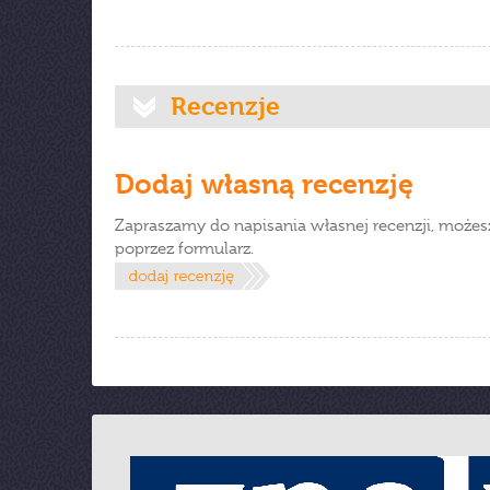
Recenzje
Dodaj własną recenzję
Zapraszamy do napisania własnej recenzji, możes
poprzez formularz.