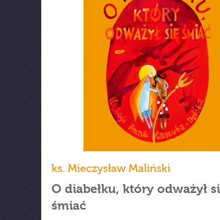
ks. Mieczysław Maliński
O diabełku, który odważył s
śmiać