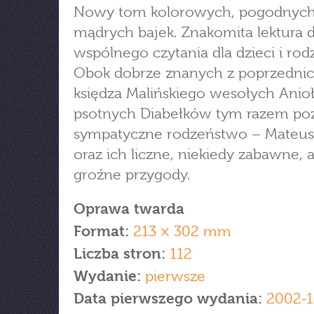
Nowy tom kolorowych, pogodnych
mądrych bajek. Znakomita lektura 
wspólnego czytania dla dzieci i rod
Obok dobrze znanych z poprzednic
księdza Malińskiego wesołych Anio
psotnych Diabełków tym razem p
sympatyczne rodzeństwo – Mateusz
oraz ich liczne, niekiedy zabawne,
groźne przygody.
Oprawa twarda
Format:
213 × 302 mm
Liczba stron:
112
Wydanie:
pierwsze
Data pierwszego wydania:
2002-1