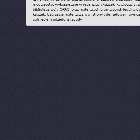
mogą zostać wykorzystane w recenzjach książek, katalogach i
bibliotecznych (OPAC) oraz materiałach promujących legalną dy
książek. Usunięcie materiału z ww. strony internetowej, równoz
cofnięciem udzielonej zgody.