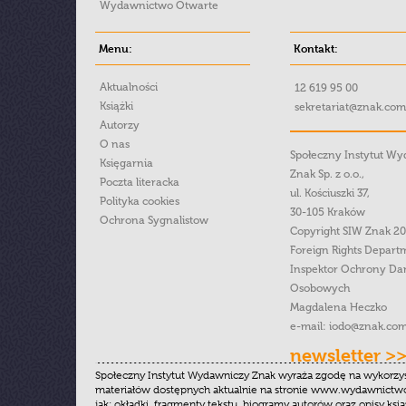
Wydawnictwo Otwarte
Menu:
Kontakt:
Aktualności
12 619 95 00
Książki
sekretariat@znak.com
Autorzy
O nas
Społeczny Instytut W
Księgarnia
Znak Sp. z o.o.,
Poczta literacka
ul. Kościuszki 37,
Polityka cookies
30-105 Kraków
Ochrona Sygnalistow
Copyright SIW Znak 2
Foreign Rights Depart
Inspektor Ochrony Da
Osobowych
Magdalena Heczko
e-mail:
iodo@znak.com
newsletter >
Społeczny Instytut Wydawniczy Znak wyraża zgodę na wykorzy
materiałów dostępnych aktualnie na stronie www.wydawnictwoz
jak: okładki, fragmenty tekstu, biogramy autorów oraz opisy ksią