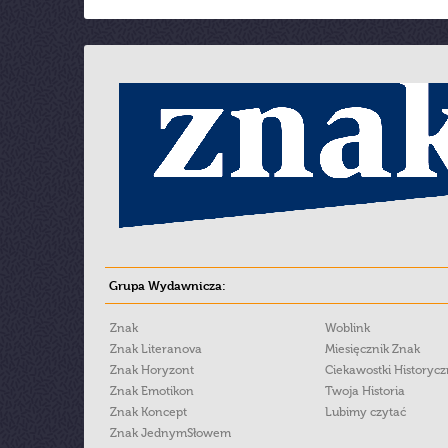
Grupa Wydawnicza:
Znak
Woblink
Znak Literanova
Miesięcznik Znak
Znak Horyzont
Ciekawostki Historyc
Znak Emotikon
Twoja Historia
Znak Koncept
Lubimy czytać
Znak JednymSłowem