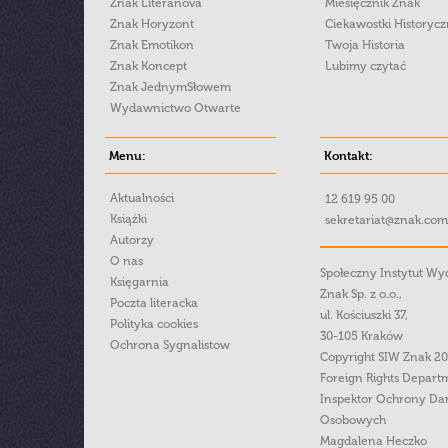
Znak Literanova
Miesięcznik Znak
Znak Horyzont
Ciekawostki Historyc
Znak Emotikon
Twoja Historia
Znak Koncept
Lubimy czytać
Znak JednymSłowem
Wydawnictwo Otwarte
Menu:
Kontakt:
Aktualności
12 619 95 00
Książki
sekretariat@znak.com
Autorzy
O nas
Społeczny Instytut W
Księgarnia
Znak Sp. z o.o.,
Poczta literacka
ul. Kościuszki 37,
Polityka cookies
30-105 Kraków
Ochrona Sygnalistow
Copyright SIW Znak 2
Foreign Rights Depart
Inspektor Ochrony Da
Osobowych
Magdalena Heczko