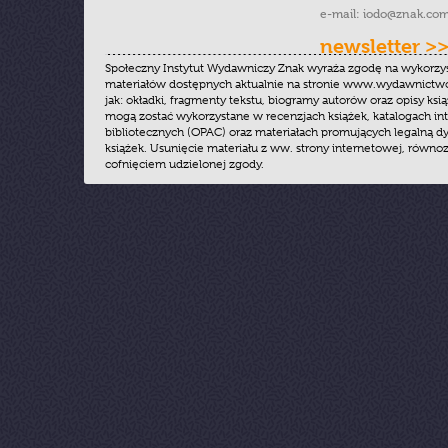
e-mail:
iodo@znak.com
newsletter >
Społeczny Instytut Wydawniczy Znak wyraża zgodę na wykorzy
materiałów dostępnych aktualnie na stronie www.wydawnictwoz
jak: okładki, fragmenty tekstu, biogramy autorów oraz opisy ksią
mogą zostać wykorzystane w recenzjach książek, katalogach i
bibliotecznych (OPAC) oraz materiałach promujących legalną dy
książek. Usunięcie materiału z ww. strony internetowej, równoz
cofnięciem udzielonej zgody.