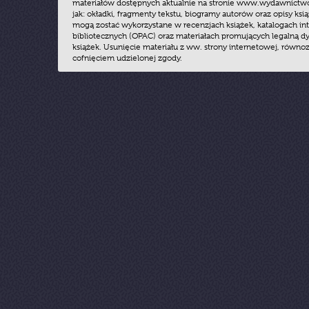
materiałów dostępnych aktualnie na stronie www.wydawnictwoz
jak: okładki, fragmenty tekstu, biogramy autorów oraz opisy ksią
mogą zostać wykorzystane w recenzjach książek, katalogach i
bibliotecznych (OPAC) oraz materiałach promujących legalną dy
książek. Usunięcie materiału z ww. strony internetowej, równoz
cofnięciem udzielonej zgody.