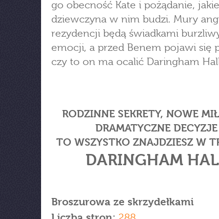
go obecność Kate i pożądanie, jaki
dziewczyna w nim budzi. Mury angi
rezydencji będą świadkami burzliw
emocji, a przed Benem pojawi się p
czy to on ma ocalić Daringham Hal
RODZINNE SEKRETY, NOWE MIŁ
DRAMATYCZNE DECYZJE
TO WSZYSTKO ZNAJDZIESZ W T
DARINGHAM HAL
Broszurowa ze skrzydełkami
Liczba stron:
288