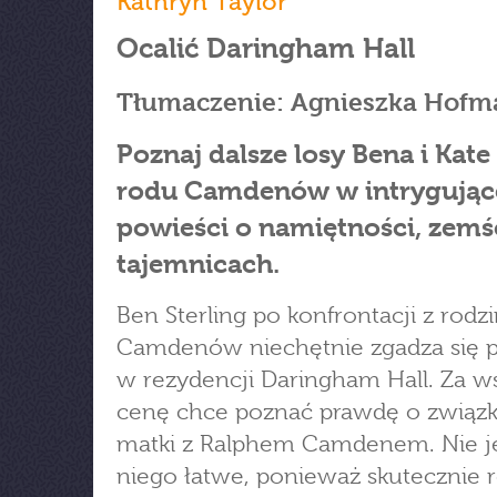
Kathryn Taylor
Ocalić Daringham Hall
Tłumaczenie: Agnieszka Hof
Poznaj dalsze losy Bena i Kate
rodu Camdenów w intrygując
powieści o namiętności, zemśc
tajemnicach.
Ben Sterling po konfrontacji z rodz
Camdenów niechętnie zgadza się 
w rezydencji Daringham Hall. Za w
cenę chce poznać prawdę o związk
matki z Ralphem Camdenem. Nie jes
niego łatwe, ponieważ skutecznie 