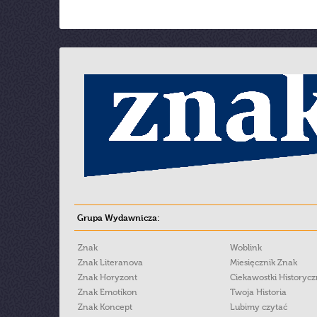
Grupa Wydawnicza:
Znak
Woblink
Znak Literanova
Miesięcznik Znak
Znak Horyzont
Ciekawostki Historyc
Znak Emotikon
Twoja Historia
Znak Koncept
Lubimy czytać