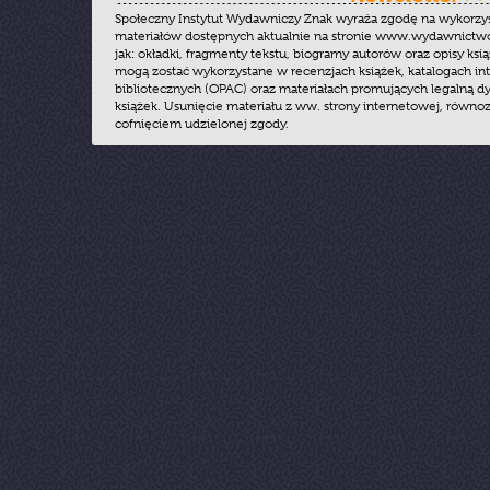
Społeczny Instytut Wydawniczy Znak wyraża zgodę na wykorzy
materiałów dostępnych aktualnie na stronie www.wydawnictwoz
jak: okładki, fragmenty tekstu, biogramy autorów oraz opisy ksią
mogą zostać wykorzystane w recenzjach książek, katalogach i
bibliotecznych (OPAC) oraz materiałach promujących legalną dy
książek. Usunięcie materiału z ww. strony internetowej, równoz
cofnięciem udzielonej zgody.