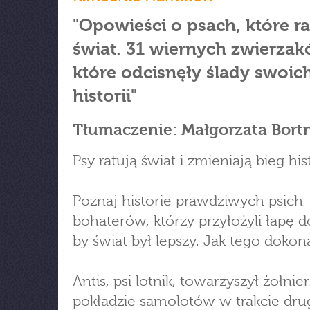
"Opowieści o psach, które r
świat. 31 wiernych zwierzak
które odcisnęły ślady swoic
historii"
Tłumaczenie: Małgorzata Bor
Psy ratują świat i zmieniają bieg hist
Poznaj historie prawdziwych psich
bohaterów, którzy przyłożyli łapę d
by świat był lepszy. Jak tego dokona
Antis, psi lotnik, towarzyszył żołni
pokładzie samolotów w trakcie drug