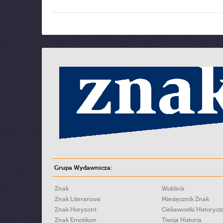
Grupa Wydawnicza:
Znak
Woblink
Znak Literanova
Miesięcznik Znak
Znak Horyzont
Ciekawostki Historyc
Znak Emotikon
Twoja Historia