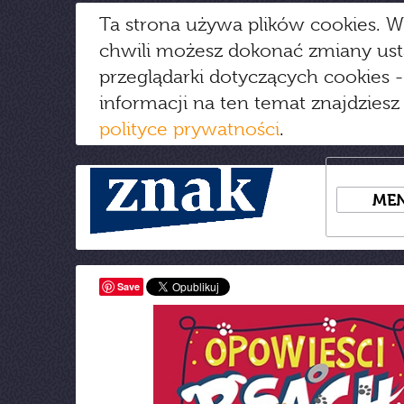
Ta strona używa plików cookies. W
chwili możesz dokonać zmiany us
przeglądarki dotyczących cookies
-
informacji na ten temat znajdziesz
polityce prywatności
.
ME
Save