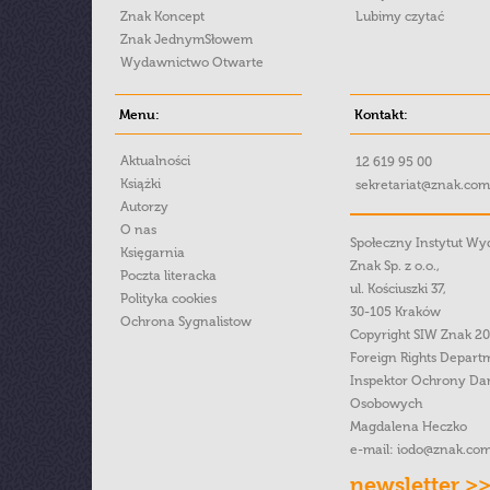
Znak Koncept
Lubimy czytać
Znak JednymSłowem
Wydawnictwo Otwarte
Menu:
Kontakt:
Aktualności
12 619 95 00
Książki
sekretariat@znak.com
Autorzy
O nas
Społeczny Instytut W
Księgarnia
Znak Sp. z o.o.,
Poczta literacka
ul. Kościuszki 37,
Polityka cookies
30-105 Kraków
Ochrona Sygnalistow
Copyright SIW Znak 2
Foreign Rights Depart
Inspektor Ochrony Da
Osobowych
Magdalena Heczko
e-mail:
iodo@znak.com
newsletter >