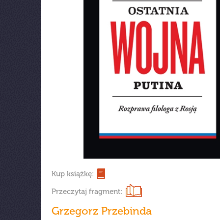
Kup książkę:
Przeczytaj fragment:
Grzegorz Przebinda