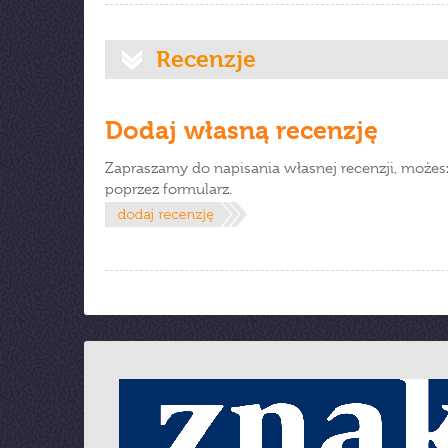
Recenzje
Dodaj własną recenzję
Zapraszamy do napisania własnej recenzji, możes
poprzez formularz.