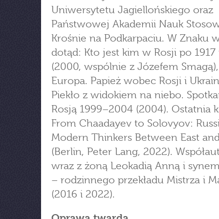
Uniwersytetu Jagiellońskiego oraz
Państwowej Akademii Nauk Stoso
Krośnie na Podkarpaciu. W Znaku 
dotąd: Kto jest kim w Rosji po 1917
(2000, wspólnie z Józefem Smagą),
Europa. Papież wobec Rosji i Ukrain
Piekło z widokiem na niebo. Spotka
Rosją 1999–2004 (2004). Ostatnia k
From Chaadayev to Solovyov: Russ
Modern Thinkers Between East an
(Berlin, Peter Lang, 2022). Współau
wraz z żoną Leokadią Anną i syne
– rodzinnego przekładu Mistrza i M
(2016 i 2022).
Oprawa twarda