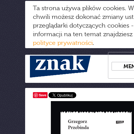
Ta strona używa plików cookies. W
chwili możesz dokonać zmiany us
przeglądarki dotyczących cookies
-
informacji na ten temat znajdziesz
polityce prywatności
.
ME
Save