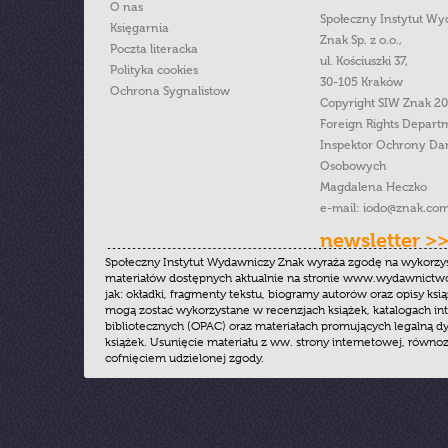
O nas
Społeczny Instytut W
Księgarnia
Znak Sp. z o.o.,
Poczta literacka
ul. Kościuszki 37,
Polityka cookies
30-105 Kraków
Ochrona Sygnalistow
Copyright SIW Znak 2
Foreign Rights Depart
Inspektor Ochrony Da
Osobowych
Magdalena Heczko
e-mail:
iodo@znak.com
newsletter >
Społeczny Instytut Wydawniczy Znak wyraża zgodę na wykorzy
materiałów dostępnych aktualnie na stronie www.wydawnictwoz
jak: okładki, fragmenty tekstu, biogramy autorów oraz opisy ksią
mogą zostać wykorzystane w recenzjach książek, katalogach i
bibliotecznych (OPAC) oraz materiałach promujących legalną dy
książek. Usunięcie materiału z ww. strony internetowej, równoz
cofnięciem udzielonej zgody.