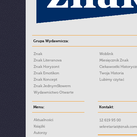
Grupa Wydawnicza:
Znak
Woblink
Znak Literanova
Miesięcznik Znak
Znak Horyzont
Ciekawostki Historyc
Znak Emotikon
Twoja Historia
Znak Koncept
Lubimy czytać
Znak JednymSłowem
Wydawnictwo Otwarte
Menu:
Kontakt:
Aktualności
12 619 95 00
Książki
sekretariat@znak.com
Autorzy