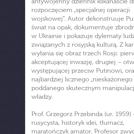
antywojenny dziennik kilkanaście d
rozpoczęciem „specjalnej operacji
wojskowej”. Autor dekonstruuje Pu
świat na opak, dokumentuje zbrodn
w Ukrainie i pokazuje dylematy ludz
związanych z rosyjską kulturą. Z kart
wyłania się obraz trzech Rosji: pier
akceptującej inwazję, drugiej – otw
występującej przeciw Putinowi, or
najbardziej licznego „nieskażonego
poddanego skutecznym manipula
władzy.
Prof. Grzegorz Przebinda (ur. 1959) –
rusycysta, historyk idei, tłumacz,
maratończyk amator. Profesor zwy