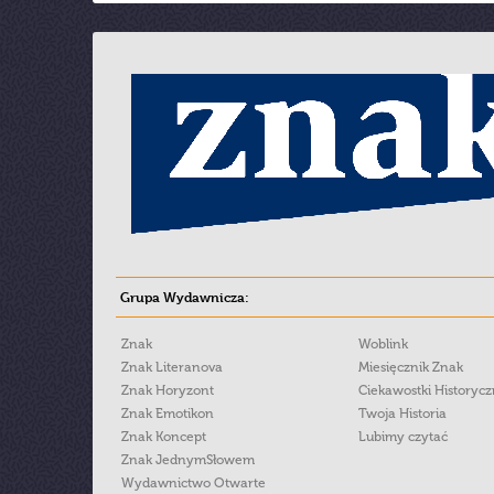
Grupa Wydawnicza:
Znak
Woblink
Znak Literanova
Miesięcznik Znak
Znak Horyzont
Ciekawostki Historyc
Znak Emotikon
Twoja Historia
Znak Koncept
Lubimy czytać
Znak JednymSłowem
Wydawnictwo Otwarte