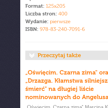
Format:
125x205
Liczba stron:
400
Wydanie:
pierwsze
ISBN:
978-83-240-7091-6
Przeczytaj także
„Oświęcim. Czarna zima" or
„Drzazga. Kłamstwa silniejsz
śmierć" na długiej liście
nominowanych do Angelus
„Oświęcim. Czarna zima" Marcina 