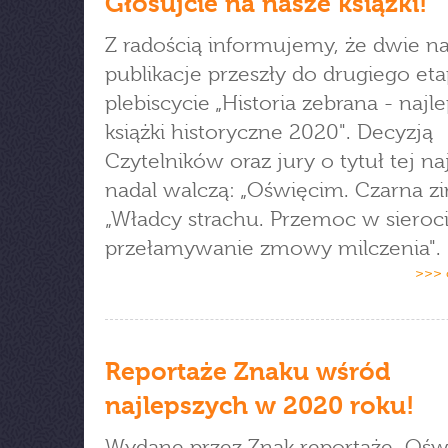
Głosujcie na nasze książki!
Z radością informujemy, że dwie n
publikacje przeszły do drugiego et
plebiscycie „Historia zebrana - najl
książki historyczne 2020". Decyzją
Czytelników oraz jury o tytuł tej na
nadal walczą: „Oświęcim. Czarna zi
„Władcy strachu. Przemoc w sieroc
przełamywanie zmowy milczenia".
>>> 
Reportaże Znaku wśród
najlepszych w 2020 roku!
Wydane przez Znak reportaże „Ośw