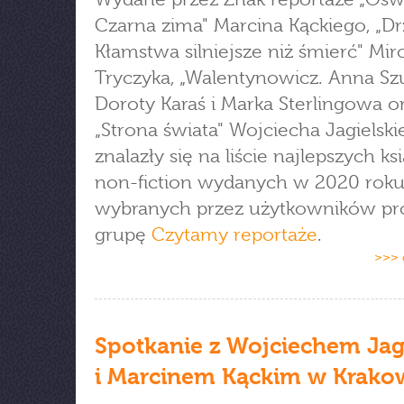
Czarna zima" Marcina Kąckiego, „Dr
Kłamstwa silniejsze niż śmierć" Mi
Tryczyka, „Walentynowicz. Anna Szu
Doroty Karaś i Marka Sterlingowa o
„Strona świata" Wojciecha Jagielsk
znalazły się na liście najlepszych ks
non-fiction wydanych w 2020 rok
wybranych przez użytkowników pro
grupę
Czytamy reportaże
.
>>> 
Spotkanie z Wojciechem Jag
i Marcinem Kąckim w Krako