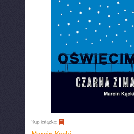
Kup książkę:
Marcin Kącki