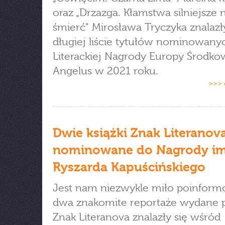
oraz „Drzazga. Kłamstwa silniejsze n
śmierć" Mirosława Tryczyka znalazł
długiej liście tytułów nominowany
Literackiej Nagrody Europy Środko
Angelus w 2021 roku.
>>> 
Dwie książki Znak Literanov
nominowane do Nagrody im
Ryszarda Kapuścińskiego
Jest nam niezwykle miło poinform
dwa znakomite reportaże wydane 
Znak Literanova znalazły się wśród