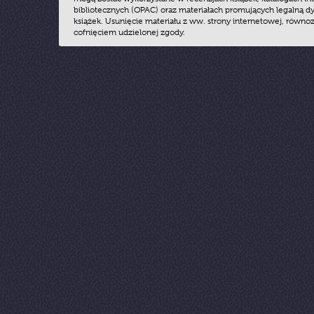
bibliotecznych (OPAC) oraz materiałach promujących legalną dy
książek. Usunięcie materiału z ww. strony internetowej, równoz
cofnięciem udzielonej zgody.