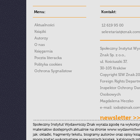
Menu:
Kontakt:
Aktualności
12 619 95 00
Książki
sekretariat@znak.com
Autorzy
O nas
Społeczny Instytut W
Księgarnia
Znak Sp. z o.o.,
Poczta literacka
ul. Kościuszki 37,
Polityka cookies
30-105 Kraków
Ochrona Sygnalistow
Copyright SIW Znak 2
Foreign Rights Depart
Inspektor Ochrony Da
Osobowych
Magdalena Heczko
e-mail:
iodo@znak.com
newsletter >
Społeczny Instytut Wydawniczy Znak wyraża zgodę na wykorzy
materiałów dostępnych aktualnie na stronie www.wydawnictwoz
jak: okładki, fragmenty tekstu, biogramy autorów oraz opisy ksią
mogą zostać wykorzystane w recenzjach książek, katalogach i