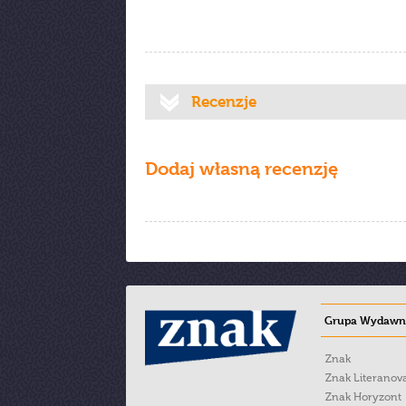
Recenzje
Dodaj własną recenzję
Grupa Wydawni
Znak
Znak Literanov
Znak Horyzont