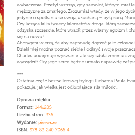
wybaczenie. Przeżył wstrząs, gdy samolot, którym miał lec
mężczyznę za zmarłego. Zrozumiał wtedy, że w jego życiu
jedynie o spotkaniu ze swoją ukochaną – byłą żoną Moni
Czy licząca kilka tysięcy kilometrów droga, którą zamie
odzyska szczęście, które utracił przez własny egoizm i c
się na nowo?
Aborygeni wierzą, że aby naprawdę dojrzeć jako człowie
Dzięki niej można poznać siebie i odkryć swoje przeznacz
Charles podejmuje wyzwanie, ale czy zdoła zmienić swoje
wyrządził? Czy jego serce będzie umiało naprawdę zaśp
***
Ostatnia część bestsellerowej trylogii Richarda Paula 
pokazuje, jak wielka jest odkupiająca siła miłości.
Oprawa miękka
Format:
144x205
Liczba stron:
336
Wydanie:
pierwsze
ISBN:
978-83-240-7066-4