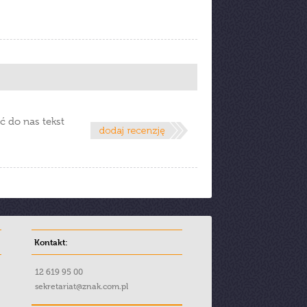
ć do nas tekst
Kontakt:
12 619 95 00
sekretariat@znak.com.pl