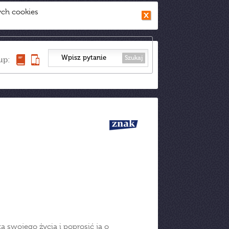
ych cookies
Szukaj
up:
ą swojego życia i poprosić ją o