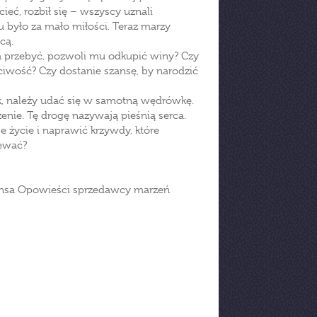
ieć, rozbił się – wszyscy uznali
 było za mało miłości. Teraz marzy
cą.
rza przebyć, pozwoli mu odkupić winy? Czy
hciwość? Czy dostanie szansę, by narodzić
k, należy udać się w samotną wędrówkę.
enie. Tę drogę nazywają pieśnią serca.
 życie i naprawić krzywdy, które
iewać?
Evansa Opowieści sprzedawcy marzeń