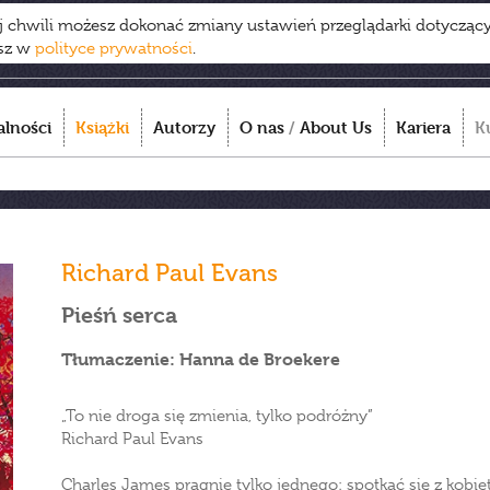
ej chwili możesz dokonać zmiany ustawień przeglądarki dotycząc
esz w
polityce prywatności
.
alności
Książki
Autorzy
O nas
/
About Us
Kariera
K
Richard Paul Evans
Pieśń serca
Tłumaczenie: Hanna de Broekere
„To nie droga się zmienia, tylko podróżny”
Richard Paul Evans
Charles James pragnie tylko jednego: spotkać się z kobiet