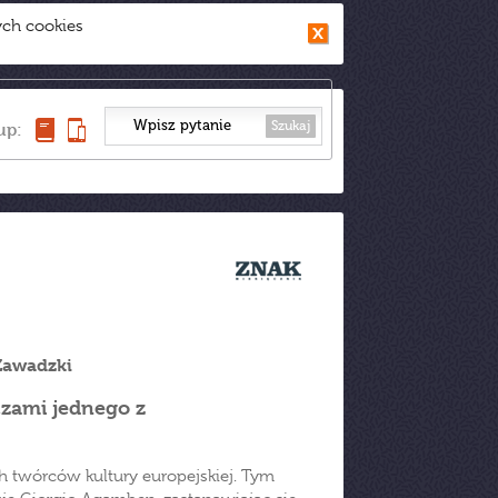
ych cookies
Szukaj
up:
Zawadzki
czami jednego z
ch twórców kultury europejskiej. Tym