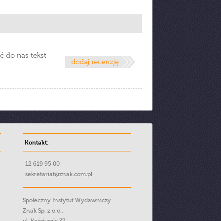
ć do nas tekst
Kontakt:
12 619 95 00
sekretariat@znak.com.pl
Społeczny Instytut Wydawniczy
Znak Sp. z o.o.,