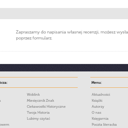
Zapraszamy do napisania własnej recenzji, możesz wysła
poprzez formularz.
cza:
Menu:
Woblink
Aktualności
a
Miesięcznik Znak
Książki
Ciekawostki Historyczne
Autorzy
Twoja Historia
O nas
Lubimy czytać
Księgarnia
łowem
Poczta literacka