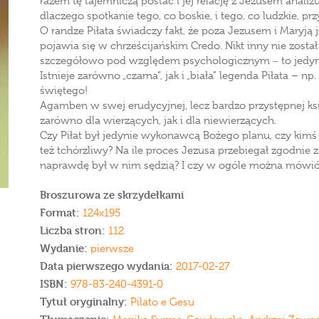
razem tę tajemniczą postać i jej relację z Jezusem anali
dlaczego spotkanie tego, co boskie, i tego, co ludzkie, p
O randze Piłata świadczy fakt, że poza Jezusem i Maryją
pojawia się w chrześcijańskim Credo. Nikt inny nie zost
szczegółowo pod względem psychologicznym ‒ to jedyna 
Istnieje zarówno „czarna”, jak i „biała” legenda Piłata – 
świętego!
Agamben w swej erudycyjnej, lecz bardzo przystępnej ksi
zarówno dla wierzących, jak i dla niewierzących.
Czy Piłat był jedynie wykonawcą Bożego planu, czy kimś
też tchórzliwy? Na ile proces Jezusa przebiegał zgodnie
naprawdę był w nim sędzią? I czy w ogóle można mówić o
Broszurowa ze skrzydełkami
Format:
124x195
Liczba stron:
112
Wydanie:
pierwsze
Data pierwszego wydania:
2017-02-27
ISBN:
978-83-240-4391-0
Tytuł oryginalny:
Pilato e Gesu