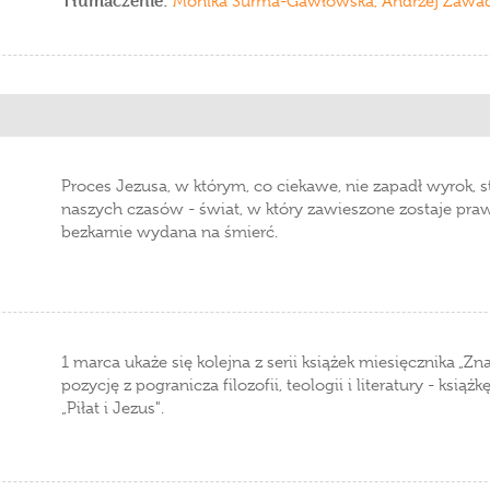
Tłumaczenie:
Monika Surma-Gawłowska, Andrzej Zawad
Proces Jezusa, w którym, co ciekawe, nie zapadł wyrok, s
naszych czasów - świat, w który zawieszone zostaje pra
bezkarnie wydana na śmierć.
1 marca ukaże się kolejna z serii książek miesięcznika „
pozycję z pogranicza filozofii, teologii i literatury - ksi
„Piłat i Jezus".