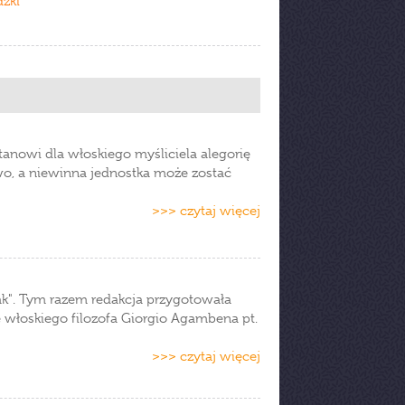
zki
tanowi dla włoskiego myśliciela alegorię
wo, a niewinna jednostka może zostać
>>> czytaj więcej
Znak". Tym razem redakcja przygotowała
ążkę włoskiego filozofa Giorgio Agambena pt.
>>> czytaj więcej