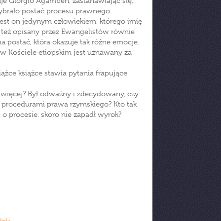
zuje Giorgio Agamben, zastanawiając się,
rzybrało postać procesu prawnego.
 jest on jedynym człowiekiem, którego imię
ał też opisany przez Ewangelistów równie
postać, która okazuje tak różne emocje.
np. w Kościele etiopskim jest uznawany za
ążce książce stawia pytania frapujące
 więcej? Był odważny i zdecydowany, czy
 z procedurami prawa rzymskiego? Kto tak
 procesie, skoro nie zapadł wyrok?