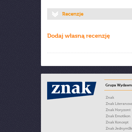
Recenzje
Dodaj własną recenzję
Grupa Wydawni
Znak
Znak Literanov
Znak Horyzont
Znak Emotikon
Znak Koncept
Znak JednymS