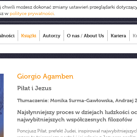
ej chwili możesz dokonać zmiany ustawień przeglądarki dotycząc
esz w
polityce prywatności
.
alności
Książki
Autorzy
O nas
/
About Us
Kariera
K
Giorgio Agamben
Piłat i Jezus
Tłumaczenie: Monika Surma-Gawłowska, Andrzej 
Najsłynniejszy proces w dziejach ludzkości o
najwybitniejszych współczesnych filozofów
Poncjusz Piłat, prefekt Judei, inspirował najwybitniejszy