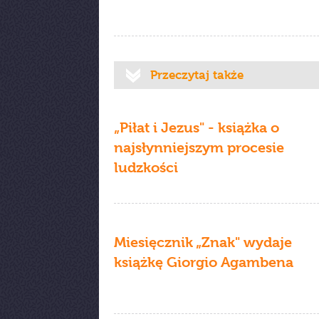
Przeczytaj także
„Piłat i Jezus" - książka o
najsłynniejszym procesie
ludzkości
Miesięcznik „Znak" wydaje
książkę Giorgio Agambena