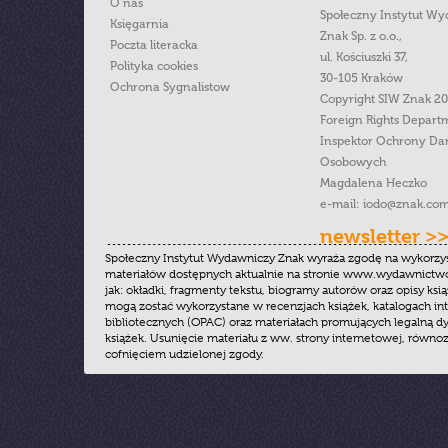
O nas
Społeczny Instytut W
Księgarnia
Znak Sp. z o.o.,
Poczta literacka
ul. Kościuszki 37,
Polityka cookies
30-105 Kraków
Ochrona Sygnalistow
Copyright SIW Znak 2
Foreign Rights Depart
Inspektor Ochrony Da
Osobowych
Magdalena Heczko
e-mail:
iodo@znak.com
newsletter >
Społeczny Instytut Wydawniczy Znak wyraża zgodę na wykorzy
materiałów dostępnych aktualnie na stronie www.wydawnictwoz
jak: okładki, fragmenty tekstu, biogramy autorów oraz opisy ksią
mogą zostać wykorzystane w recenzjach książek, katalogach i
bibliotecznych (OPAC) oraz materiałach promujących legalną dy
książek. Usunięcie materiału z ww. strony internetowej, równoz
cofnięciem udzielonej zgody.