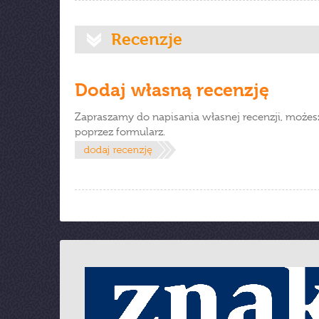
Recenzje
Dodaj własną recenzję
Zapraszamy do napisania własnej recenzji, możes
poprzez formularz.