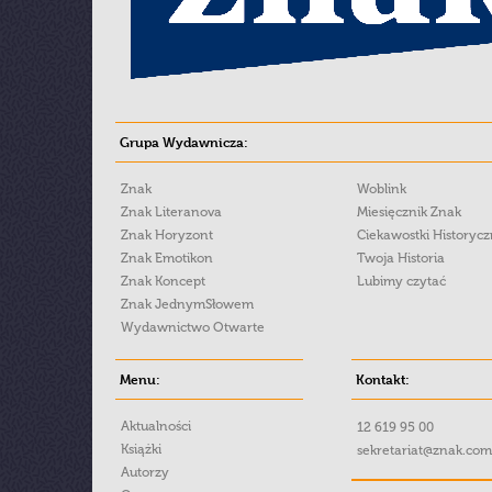
Grupa Wydawnicza:
Znak
Woblink
Znak Literanova
Miesięcznik Znak
Znak Horyzont
Ciekawostki Historyc
Znak Emotikon
Twoja Historia
Znak Koncept
Lubimy czytać
Znak JednymSłowem
Wydawnictwo Otwarte
Menu:
Kontakt:
Aktualności
12 619 95 00
Książki
sekretariat@znak.com
Autorzy