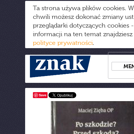
Ta strona używa plików cookies. W
chwili możesz dokonać zmiany us
przeglądarki dotyczących cookies
-
informacji na ten temat znajdziesz
polityce prywatności
.
ME
Save