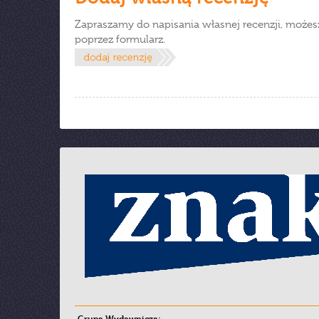
Zapraszamy do napisania własnej recenzji, możes
poprzez formularz.
Grupa Wydawnicza: