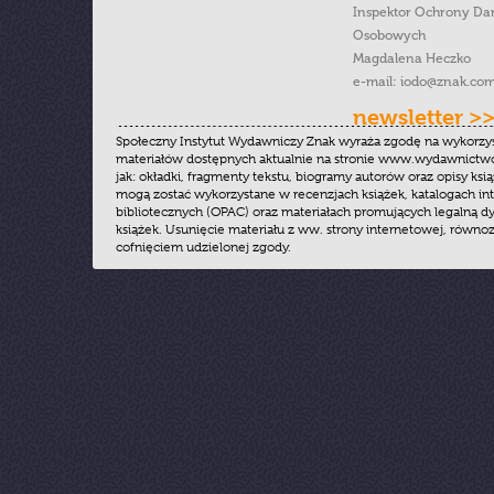
Inspektor Ochrony Da
Osobowych
Magdalena Heczko
e-mail:
iodo@znak.com
newsletter >
Społeczny Instytut Wydawniczy Znak wyraża zgodę na wykorzy
materiałów dostępnych aktualnie na stronie www.wydawnictwoz
jak: okładki, fragmenty tekstu, biogramy autorów oraz opisy ksią
mogą zostać wykorzystane w recenzjach książek, katalogach i
bibliotecznych (OPAC) oraz materiałach promujących legalną dy
książek. Usunięcie materiału z ww. strony internetowej, równoz
cofnięciem udzielonej zgody.