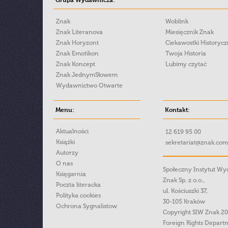
Znak
Woblink
Znak Literanova
Miesięcznik Znak
Znak Horyzont
Ciekawostki Historyc
Znak Emotikon
Twoja Historia
Znak Koncept
Lubimy czytać
Znak JednymSłowem
Wydawnictwo Otwarte
Menu:
Kontakt:
Aktualności
12 619 95 00
Książki
sekretariat@znak.com
Autorzy
O nas
Społeczny Instytut W
Księgarnia
Znak Sp. z o.o.,
Poczta literacka
ul. Kościuszki 37,
Polityka cookies
30-105 Kraków
Ochrona Sygnalistow
Copyright SIW Znak 2
Foreign Rights Depart