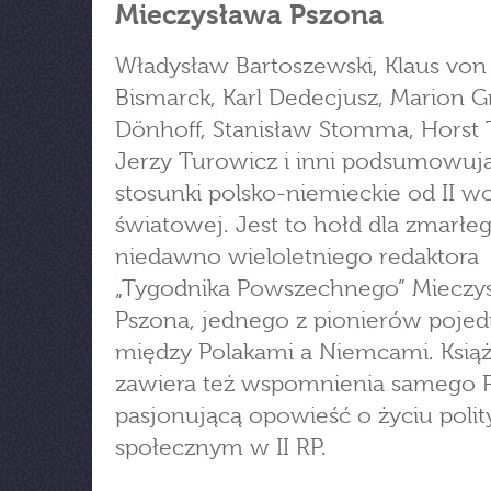
Mieczysława Pszona
Władysław Bartoszewski, Klaus von
Bismarck, Karl Dedecjusz, Marion Gr
Dönhoff, Stanisław Stomma, Horst T
Jerzy Turowicz i inni podsumowuj
stosunki polsko-niemieckie od II w
światowej. Jest to hołd dla zmarłe
niedawno wieloletniego redaktora
„Tygodnika Powszechnego” Mieczy
Pszona, jednego z pionierów pojed
między Polakami a Niemcami. Ksią
zawiera też wspomnienia samego P
pasjonującą opowieść o życiu poli
społecznym w II RP.