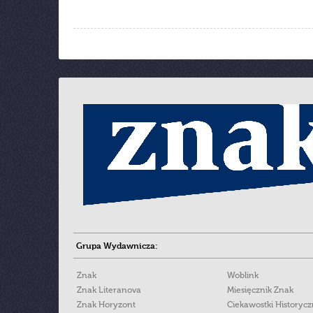
Grupa Wydawnicza:
Znak
Woblink
Znak Literanova
Miesięcznik Znak
Znak Horyzont
Ciekawostki Historyc