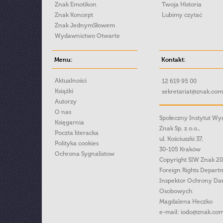
Znak Emotikon
Twoja Historia
Znak Koncept
Lubimy czytać
Znak JednymSłowem
Wydawnictwo Otwarte
Menu:
Kontakt:
Aktualności
12 619 95 00
Książki
sekretariat@znak.com
Autorzy
O nas
Społeczny Instytut W
Księgarnia
Znak Sp. z o.o.,
Poczta literacka
ul. Kościuszki 37,
Polityka cookies
30-105 Kraków
Ochrona Sygnalistow
Copyright SIW Znak 2
Foreign Rights Depart
Inspektor Ochrony Da
Osobowych
Magdalena Heczko
e-mail:
iodo@znak.com