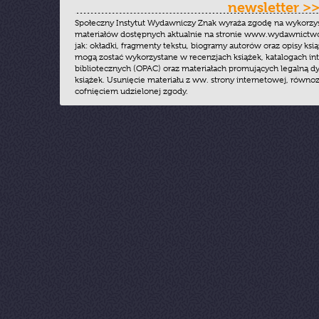
newsletter >
Społeczny Instytut Wydawniczy Znak wyraża zgodę na wykorzy
materiałów dostępnych aktualnie na stronie www.wydawnictwoz
jak: okładki, fragmenty tekstu, biogramy autorów oraz opisy ksią
mogą zostać wykorzystane w recenzjach książek, katalogach i
bibliotecznych (OPAC) oraz materiałach promujących legalną dy
książek. Usunięcie materiału z ww. strony internetowej, równoz
cofnięciem udzielonej zgody.