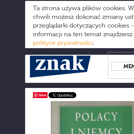
Ta strona używa plików cookies. W
chwili możesz dokonać zmiany us
przeglądarki dotyczących cookies
-
informacji na ten temat znajdziesz
polityce prywatności
.
ME
Save