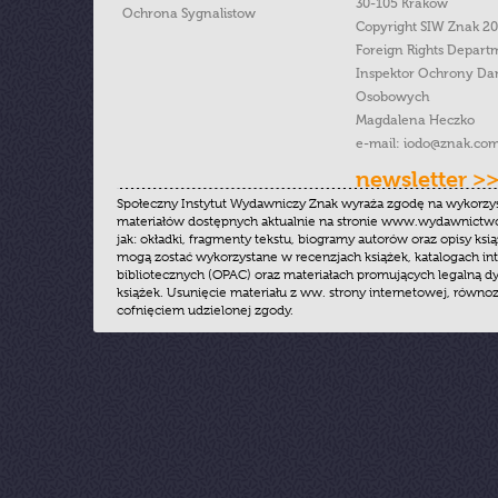
30-105 Kraków
Ochrona Sygnalistow
Copyright SIW Znak 2
Foreign Rights Depart
Inspektor Ochrony Da
Osobowych
Magdalena Heczko
e-mail:
iodo@znak.com
newsletter >
Społeczny Instytut Wydawniczy Znak wyraża zgodę na wykorzy
materiałów dostępnych aktualnie na stronie www.wydawnictwoz
jak: okładki, fragmenty tekstu, biogramy autorów oraz opisy ksią
mogą zostać wykorzystane w recenzjach książek, katalogach i
bibliotecznych (OPAC) oraz materiałach promujących legalną dy
książek. Usunięcie materiału z ww. strony internetowej, równoz
cofnięciem udzielonej zgody.