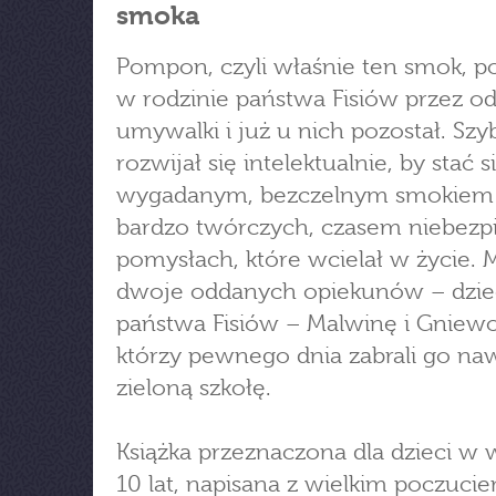
smoka
Pompon, czyli właśnie ten smok, po
w rodzinie państwa Fisiów przez o
umywalki i już u nich pozostał. Szyb
rozwijał się intelektualnie, by stać s
wygadanym, bezczelnym smokiem
bardzo twórczych, czasem niebezp
pomysłach, które wcielał w życie. M
dwoje oddanych opiekunów – dzie
państwa Fisiów – Malwinę i Gniewo
którzy pewnego dnia zabrali go na
zieloną szkołę.
Książka przeznaczona dla dzieci w 
10 lat, napisana z wielkim poczuci