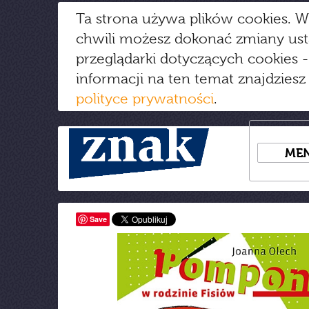
Ta strona używa plików cookies. W
chwili możesz dokonać zmiany us
przeglądarki dotyczących cookies
-
informacji na ten temat znajdziesz
polityce prywatności
.
ME
Save