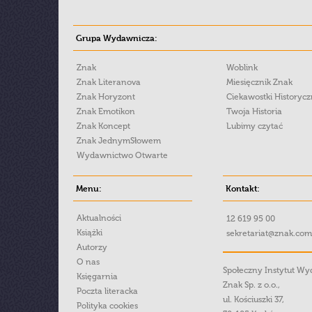
Grupa Wydawnicza:
Znak
Woblink
Znak Literanova
Miesięcznik Znak
Znak Horyzont
Ciekawostki Historyc
Znak Emotikon
Twoja Historia
Znak Koncept
Lubimy czytać
Znak JednymSłowem
Wydawnictwo Otwarte
Menu:
Kontakt:
Aktualności
12 619 95 00
Książki
sekretariat@znak.com
Autorzy
O nas
Społeczny Instytut W
Księgarnia
Znak Sp. z o.o.,
Poczta literacka
ul. Kościuszki 37,
Polityka cookies