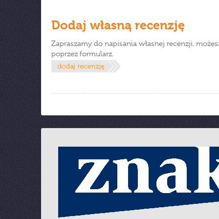
Dodaj własną recenzję
Zapraszamy do napisania własnej recenzji, możes
poprzez formularz.