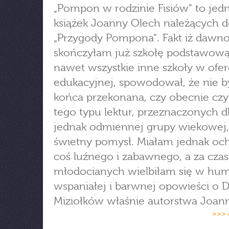
„Pompon w rodzinie Fisiów" to jedn
książek Joanny Olech należących do
„Przygody Pompona". Fakt iż dawn
skończyłam już szkołę podstawową
nawet wszystkie inne szkoły w ofer
edukacyjnej, spowodował, że nie 
końca przekonana, czy obecnie czy
tego typu lektur, przeznaczonych d
jednak odmiennej grupy wiekowej,
świetny pomysł. Miałam jednak oc
coś luźnego i zabawnego, a za cza
młodocianych wielbiłam się w hu
wspaniałej i barwnej opowieści o D
Miziołków właśnie autorstwa Joan
>>> 