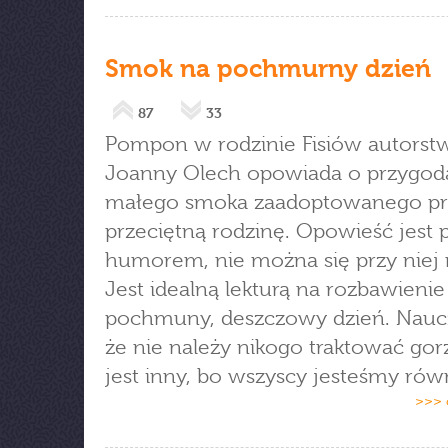
Smok na pochmurny dzień
87
33
Pompon w rodzinie Fisiów autorst
Joanny Olech opowiada o przygod
małego smoka zaadoptowanego pr
przeciętną rodzinę. Opowieść jest p
humorem, nie można się przy niej 
Jest idealną lekturą na rozbawieni
pochmuny, deszczowy dzień. Naucz
że nie należy nikogo traktować gorze
jest inny, bo wszyscy jesteśmy równ
>>> 