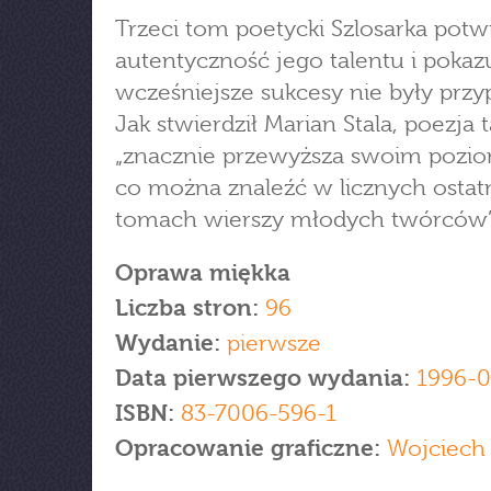
Trzeci tom poetycki Szlosarka potw
autentyczność jego talentu i pokazu
wcześniejsze sukcesy nie były prz
Jak stwierdził Marian Stala, poezja t
„znacznie przewyższa swoim pozi
co można znaleźć w licznych ostat
tomach wierszy młodych twórców”
Oprawa miękka
Liczba stron:
96
Wydanie:
pierwsze
Data pierwszego wydania:
1996-0
ISBN:
83-7006-596-1
Opracowanie graficzne:
Wojciech 