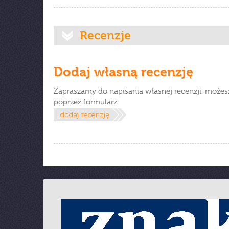
Recenzje
Dodaj własną recenzję
Zapraszamy do napisania własnej recenzji, możes
poprzez formularz.