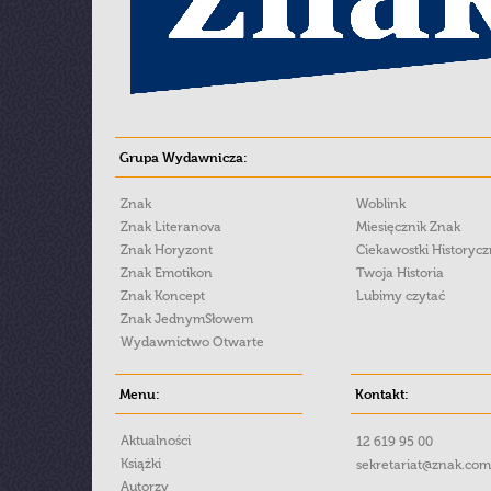
Grupa Wydawnicza:
Znak
Woblink
Znak Literanova
Miesięcznik Znak
Znak Horyzont
Ciekawostki Historyc
Znak Emotikon
Twoja Historia
Znak Koncept
Lubimy czytać
Znak JednymSłowem
Wydawnictwo Otwarte
Menu:
Kontakt:
Aktualności
12 619 95 00
Książki
sekretariat@znak.com
Autorzy