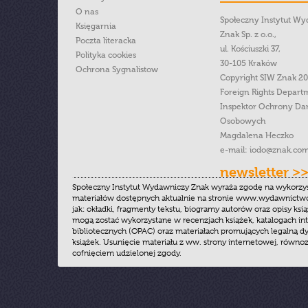
O nas
Społeczny Instytut W
Księgarnia
Znak Sp. z o.o.,
Poczta literacka
ul. Kościuszki 37,
Polityka cookies
30-105 Kraków
Ochrona Sygnalistow
Copyright SIW Znak 2
Foreign Rights Depart
Inspektor Ochrony Da
Osobowych
Magdalena Heczko
e-mail:
iodo@znak.com
newsletter >
Społeczny Instytut Wydawniczy Znak wyraża zgodę na wykorzy
materiałów dostępnych aktualnie na stronie www.wydawnictwoz
jak: okładki, fragmenty tekstu, biogramy autorów oraz opisy ksią
mogą zostać wykorzystane w recenzjach książek, katalogach i
bibliotecznych (OPAC) oraz materiałach promujących legalną dy
książek. Usunięcie materiału z ww. strony internetowej, równoz
cofnięciem udzielonej zgody.