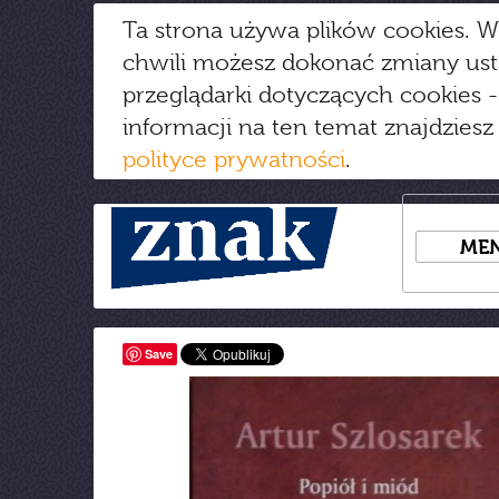
Ta strona używa plików cookies. W
chwili możesz dokonać zmiany us
przeglądarki dotyczących cookies
-
informacji na ten temat znajdziesz
polityce prywatności
.
ME
Save