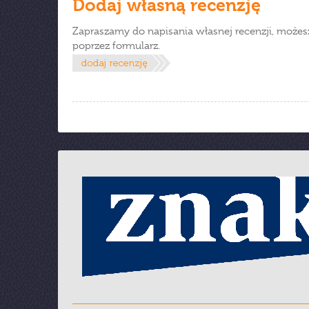
Dodaj własną recenzję
Zapraszamy do napisania własnej recenzji, możes
poprzez formularz.