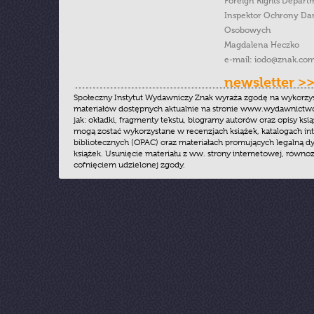
Foreign Rights Depart
Inspektor Ochrony Da
Osobowych
Magdalena Heczko
e-mail:
iodo@znak.com
newsletter >
Społeczny Instytut Wydawniczy Znak wyraża zgodę na wykorzy
materiałów dostępnych aktualnie na stronie www.wydawnictwoz
jak: okładki, fragmenty tekstu, biogramy autorów oraz opisy ksią
mogą zostać wykorzystane w recenzjach książek, katalogach i
bibliotecznych (OPAC) oraz materiałach promujących legalną dy
książek. Usunięcie materiału z ww. strony internetowej, równoz
cofnięciem udzielonej zgody.