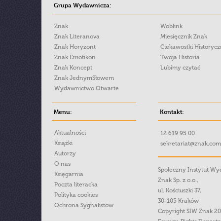
Grupa Wydawnicza:
Znak
Woblink
Znak Literanova
Miesięcznik Znak
Znak Horyzont
Ciekawostki Historyc
Znak Emotikon
Twoja Historia
Znak Koncept
Lubimy czytać
Znak JednymSłowem
Wydawnictwo Otwarte
Menu:
Kontakt:
Aktualności
12 619 95 00
Książki
sekretariat@znak.com
Autorzy
O nas
Społeczny Instytut W
Księgarnia
Znak Sp. z o.o.,
Poczta literacka
ul. Kościuszki 37,
Polityka cookies
30-105 Kraków
Ochrona Sygnalistow
Copyright SIW Znak 2