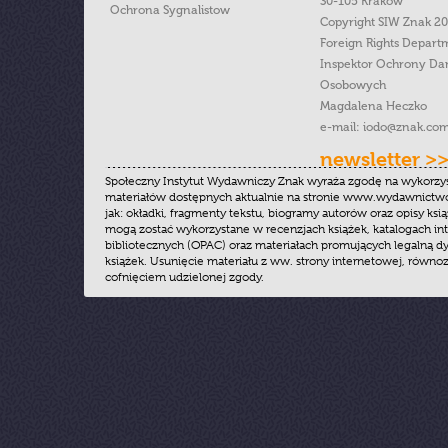
30-105 Kraków
Ochrona Sygnalistow
Copyright SIW Znak 2
Foreign Rights Depart
Inspektor Ochrony Da
Osobowych
Magdalena Heczko
e-mail:
iodo@znak.com
newsletter >
Społeczny Instytut Wydawniczy Znak wyraża zgodę na wykorzy
materiałów dostępnych aktualnie na stronie www.wydawnictwoz
jak: okładki, fragmenty tekstu, biogramy autorów oraz opisy ksią
mogą zostać wykorzystane w recenzjach książek, katalogach i
bibliotecznych (OPAC) oraz materiałach promujących legalną dy
książek. Usunięcie materiału z ww. strony internetowej, równoz
cofnięciem udzielonej zgody.