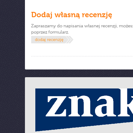
Dodaj własną recenzję
Zapraszamy do napisania własnej recenzji, możes
poprzez formularz.