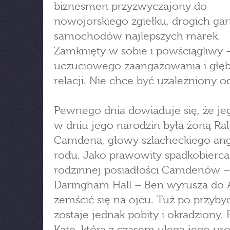
biznesmen przyzwyczajony do
nowojorskiego zgiełku, drogich gar
samochodów najlepszych marek.
Zamknięty w sobie i powściągliwy 
uczuciowego zaangażowania i głę
relacji. Nie chce być uzależniony o
Pewnego dnia dowiaduje się, że je
w dniu jego narodzin była żoną Ra
Camdena, głowy szlacheckiego ang
rodu. Jako prawowity spadkobierca
rodzinnej posiadłości Camdenów –
Daringham Hall – Ben wyrusza do A
zemścić się na ojcu. Tuż po przyby
zostaje jednak pobity i okradziony.
Kate, która z czasem ulega jego ur