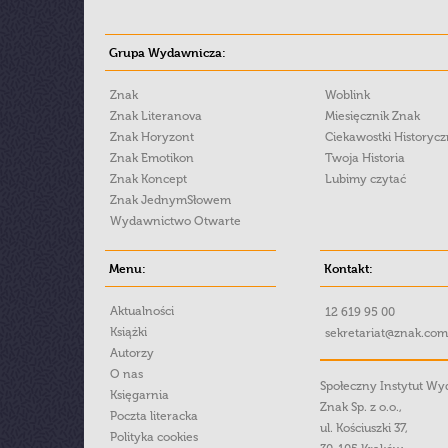
Grupa Wydawnicza:
Znak
Woblink
Znak Literanova
Miesięcznik Znak
Znak Horyzont
Ciekawostki Historyc
Znak Emotikon
Twoja Historia
Znak Koncept
Lubimy czytać
Znak JednymSłowem
Wydawnictwo Otwarte
Menu:
Kontakt:
Aktualności
12 619 95 00
Książki
sekretariat@znak.com
Autorzy
O nas
Społeczny Instytut W
Księgarnia
Znak Sp. z o.o.,
Poczta literacka
ul. Kościuszki 37,
Polityka cookies