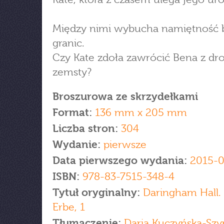
Między nimi wybucha namiętność 
granic.
Czy Kate zdoła zawrócić Bena z dro
zemsty?
Broszurowa ze skrzydełkami
Format:
136 mm x 205 mm
Liczba stron:
304
Wydanie:
pierwsze
Data pierwszego wydania:
2015-0
ISBN:
978-83-7515-348-4
Tytuł oryginalny:
Daringham Hall.
Erbe, 1
Tłumaczenie:
Daria Kuczyńska-Szy