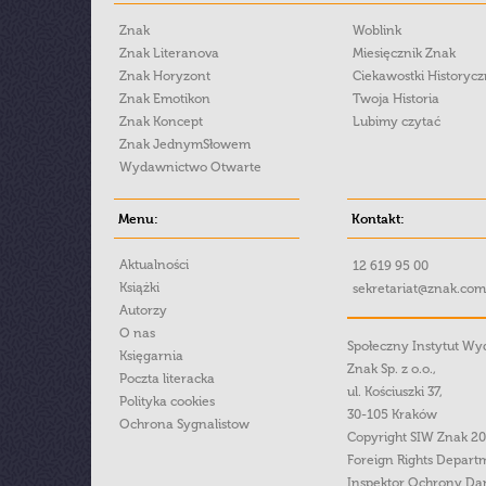
Znak
Woblink
Znak Literanova
Miesięcznik Znak
Znak Horyzont
Ciekawostki Historyc
Znak Emotikon
Twoja Historia
Znak Koncept
Lubimy czytać
Znak JednymSłowem
Wydawnictwo Otwarte
Menu:
Kontakt:
Aktualności
12 619 95 00
Książki
sekretariat@znak.com
Autorzy
O nas
Społeczny Instytut W
Księgarnia
Znak Sp. z o.o.,
Poczta literacka
ul. Kościuszki 37,
Polityka cookies
30-105 Kraków
Ochrona Sygnalistow
Copyright SIW Znak 2
Foreign Rights Depart
Inspektor Ochrony Da