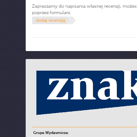
Zapraszamy do napisania własnej recenzji, możes
poprzez formularz.
Grupa Wydawnicza: