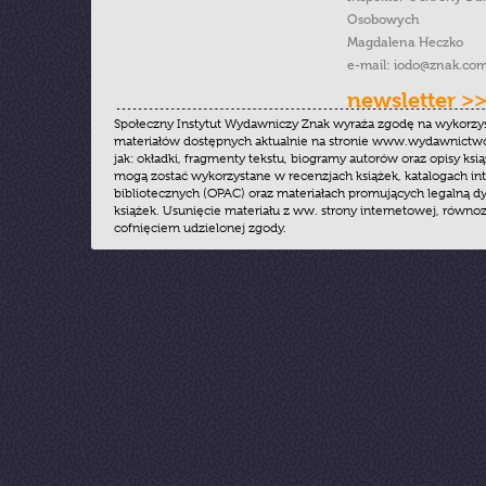
Osobowych
Magdalena Heczko
e-mail:
iodo@znak.com
newsletter >
Społeczny Instytut Wydawniczy Znak wyraża zgodę na wykorzy
materiałów dostępnych aktualnie na stronie www.wydawnictwoz
jak: okładki, fragmenty tekstu, biogramy autorów oraz opisy ksią
mogą zostać wykorzystane w recenzjach książek, katalogach i
bibliotecznych (OPAC) oraz materiałach promujących legalną dy
książek. Usunięcie materiału z ww. strony internetowej, równoz
cofnięciem udzielonej zgody.