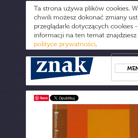
Ta strona używa plików cookies. W
chwili możesz dokonać zmiany us
przeglądarki dotyczących cookies
-
informacji na ten temat znajdziesz
polityce prywatności
.
ME
Save