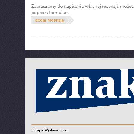
Zapraszamy do napisania własnej recenzji, możes
poprzez formularz.
Grupa Wydawnicza: