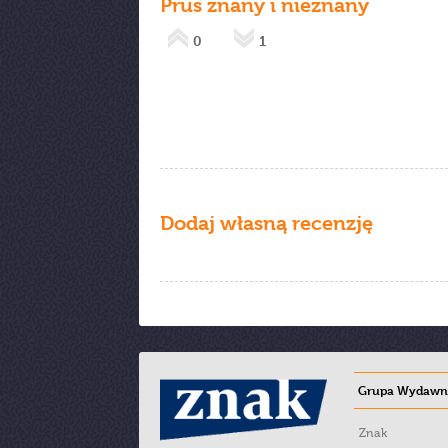
Prus znany i nieznany
0
1
Dodaj własną recenzję
Grupa Wydawni
Znak