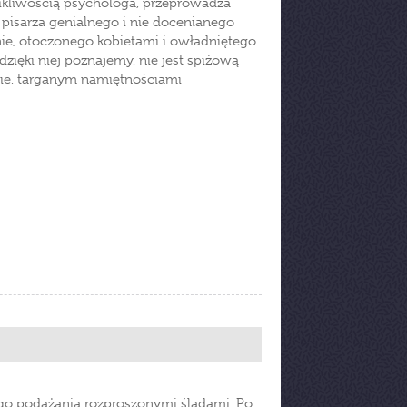
ikliwością psychologa, przeprowadza
pisarza genialnego i nie docenianego
ie, otoczonego kobietami i owładniętego
dzięki niej poznajemy, nie jest spiżową
ie, targanym namiętnościami
nego podążania rozproszonymi śladami. Po