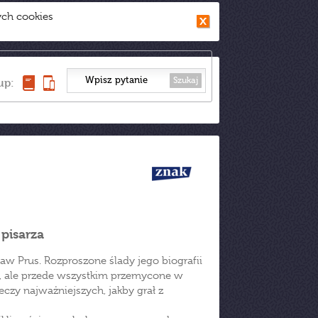
ych cookies
Szukaj
up:
 pisarza
ław Prus. Rozproszone ślady jego biografii
i, ale przede wszystkim przemycone w
eczy najważniejszych, jakby grał z