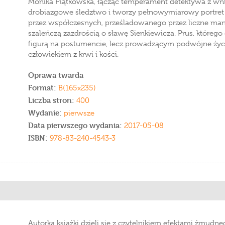
Monika Piątkowska, łącząc temperament detektywa z wn
drobiazgowe śledztwo i tworzy pełnowymiarowy portret 
przez współczesnych, prześladowanego przez liczne man
szaleńczą zazdrością o sławę Sienkiewicza. Prus, którego 
figurą na postumencie, lecz prowadzącym podwójne życ
człowiekiem z krwi i kości.
Oprawa twarda
Format:
B(165x235)
Liczba stron:
400
Wydanie:
pierwsze
Data pierwszego wydania:
2017-05-08
ISBN:
978-83-240-4543-3
Autorka książki dzieli się z czytelnikiem efektami żmud