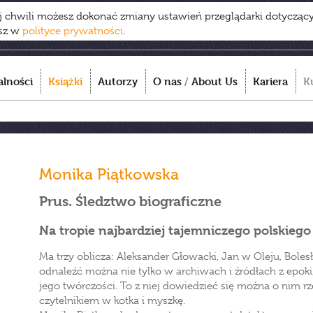
ej chwili możesz dokonać zmiany ustawień przeglądarki dotycząc
esz w
polityce prywatności
.
alności
Książki
Autorzy
O nas
/
About Us
Kariera
K
Monika Piątkowska
Prus. Śledztwo biograficzne
Na tropie najbardziej tajemniczego polskiego
Ma trzy oblicza: Aleksander Głowacki, Jan w Oleju, Boles
odnaleźć można nie tylko w archiwach i źródłach z epok
jego twórczości. To z niej dowiedzieć się można o nim rz
czytelnikiem w kotka i myszkę.