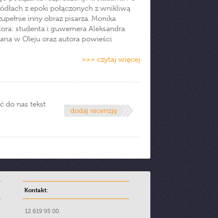
ródłach z epoki połączonych z wnikliwą
zupełnie inny obraz pisarza. Monika
tora: studenta i guwernera Aleksandra
ana w Oleju oraz autora powieści
>>> czytaj więcej
ć do nas tekst
Kontakt:
12 619 95 00