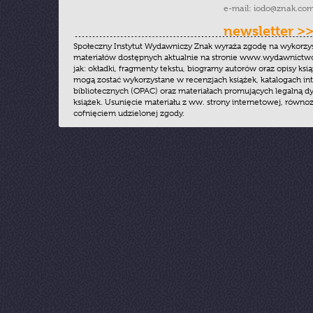
e-mail:
iodo@znak.com
newsletter >
Społeczny Instytut Wydawniczy Znak wyraża zgodę na wykorzy
materiałów dostępnych aktualnie na stronie www.wydawnictwoz
jak: okładki, fragmenty tekstu, biogramy autorów oraz opisy ksią
mogą zostać wykorzystane w recenzjach książek, katalogach i
bibliotecznych (OPAC) oraz materiałach promujących legalną dy
książek. Usunięcie materiału z ww. strony internetowej, równoz
cofnięciem udzielonej zgody.