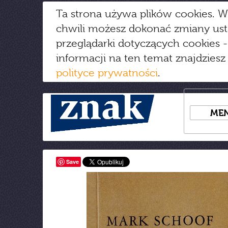
Ta strona używa plików cookies. W
chwili możesz dokonać zmiany us
przeglądarki dotyczących cookies
-
informacji na ten temat znajdziesz
polityce prywatności
.
ME
Save