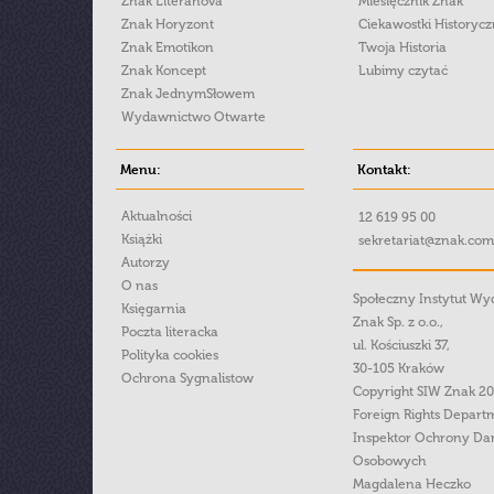
Znak Literanova
Miesięcznik Znak
Znak Horyzont
Ciekawostki Historyc
Znak Emotikon
Twoja Historia
Znak Koncept
Lubimy czytać
Znak JednymSłowem
Wydawnictwo Otwarte
Menu:
Kontakt:
Aktualności
12 619 95 00
Książki
sekretariat@znak.com
Autorzy
O nas
Społeczny Instytut W
Księgarnia
Znak Sp. z o.o.,
Poczta literacka
ul. Kościuszki 37,
Polityka cookies
30-105 Kraków
Ochrona Sygnalistow
Copyright SIW Znak 2
Foreign Rights Depart
Inspektor Ochrony Da
Osobowych
Magdalena Heczko