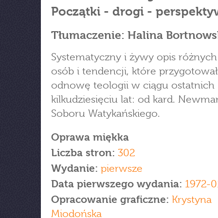
Początki - drogi - perspekt
Tłumaczenie: Halina Bortnows
Systematyczny i żywy opis różnych 
osób i tendencji, które przygotowa
odnowę teologii w ciągu ostatnich
kilkudziesięciu lat: od kard. Newma
Soboru Watykańskiego.
Oprawa miękka
Liczba stron:
302
Wydanie:
pierwsze
Data pierwszego wydania:
1972-0
Opracowanie graficzne:
Krystyna
Miodońska