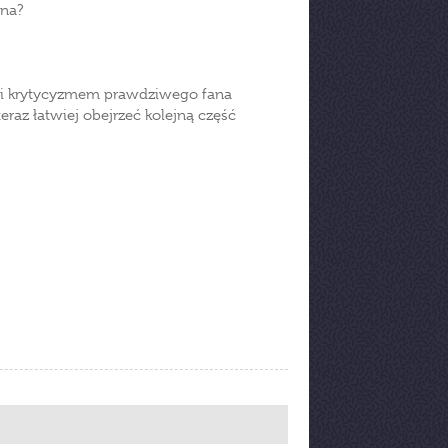
ana?
 i krytycyzmem prawdziwego fana
eraz łatwiej obejrzeć kolejną część