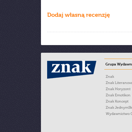
Dodaj własną recenzję
Grupa Wydawni
Znak
Znak Literanov
Znak Horyzont
Znak Emotikon
Znak Koncept
Znak JednymS
Wydawnictwo 