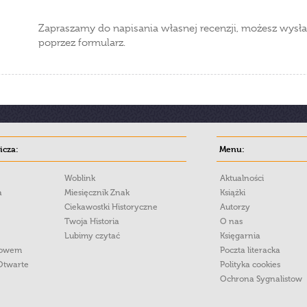
Zapraszamy do napisania własnej recenzji, możesz wysła
poprzez formularz.
cza:
Menu:
Woblink
Aktualności
a
Miesięcznik Znak
Książki
Ciekawostki Historyczne
Autorzy
Twoja Historia
O nas
Lubimy czytać
Księgarnia
łowem
Poczta literacka
Otwarte
Polityka cookies
Ochrona Sygnalistow