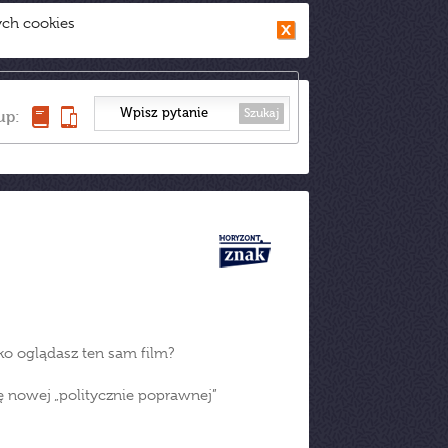
ych cookies
Szukaj
up:
łko oglądasz ten sam film?
ę nowej „politycznie poprawnej”