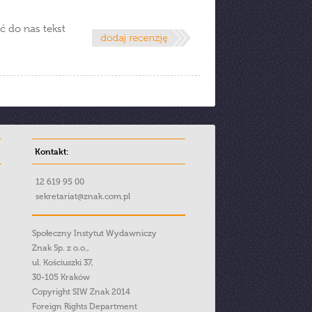
ć do nas tekst
Kontakt:
12 619 95 00
sekretariat@znak.com.pl
Społeczny Instytut Wydawniczy
Znak Sp. z o.o.,
ul. Kościuszki 37,
30-105 Kraków
Copyright SIW Znak 2014
Foreign Rights Department