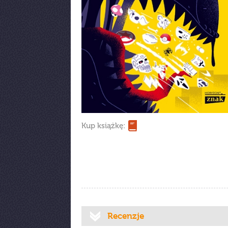
Kup książkę:
Recenzje