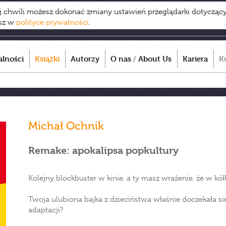
ej chwili możesz dokonać zmiany ustawień przeglądarki dotycząc
esz w
polityce prywatności
.
alności
Książki
Autorzy
O nas
/
About Us
Kariera
K
Michał Ochnik
Remake: apokalipsa popkultury
Kolejny blockbuster w kinie, a ty masz wrażenie, że w kó
Twoja ulubiona bajka z dzieciństwa właśnie doczekała si
adaptacji?