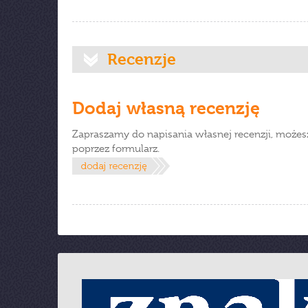
Recenzje
Dodaj własną recenzję
Zapraszamy do napisania własnej recenzji, możes
poprzez formularz.