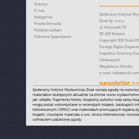
Autorzy
O nas
Społeczny Instytut W
Księgarnia
Znak Sp. z o.o.,
Poczta literacka
ul. Kościuszki 37,
Polityka cookies
30-105 Kraków
Ochrona Sygnalistow
Copyright SIW Znak 2
Foreign Rights Depart
Inspektor Ochrony Da
Osobowych
Magdalena Heczko
e-mail:
iodo@znak.com
newsletter >
Społeczny Instytut Wydawniczy Znak wyraża zgodę na wykorzy
materiałów dostępnych aktualnie na stronie www.wydawnictwoz
jak: okładki, fragmenty tekstu, biogramy autorów oraz opisy ksią
mogą zostać wykorzystane w recenzjach książek, katalogach i
bibliotecznych (OPAC) oraz materiałach promujących legalną dy
książek. Usunięcie materiału z ww. strony internetowej, równoz
cofnięciem udzielonej zgody.