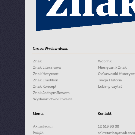
Grupa Wydawnicza:
Znak
Woblink
Znak Literanova
Miesięcznik Znak
Znak Horyzont
Ciekawostki Historyc
Znak Emotikon
Twoja Historia
Znak Koncept
Lubimy czytać
Znak JednymSłowem
Wydawnictwo Otwarte
Menu:
Kontakt:
Aktualności
12 619 95 00
Książki
sekretariat@znak.com