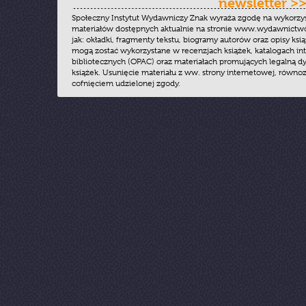
newsletter >
Społeczny Instytut Wydawniczy Znak wyraża zgodę na wykorzy
materiałów dostępnych aktualnie na stronie www.wydawnictwoz
jak: okładki, fragmenty tekstu, biogramy autorów oraz opisy ksią
mogą zostać wykorzystane w recenzjach książek, katalogach i
bibliotecznych (OPAC) oraz materiałach promujących legalną dy
książek. Usunięcie materiału z ww. strony internetowej, równoz
cofnięciem udzielonej zgody.