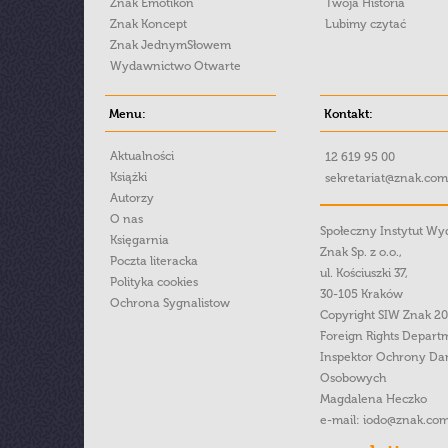
Znak Emotikon
Twoja Historia
Znak Koncept
Lubimy czytać
Znak JednymSłowem
Wydawnictwo Otwarte
Menu:
Kontakt:
Aktualności
12 619 95 00
Książki
sekretariat@znak.com
Autorzy
O nas
Społeczny Instytut W
Księgarnia
Znak Sp. z o.o.,
Poczta literacka
ul. Kościuszki 37,
Polityka cookies
30-105 Kraków
Ochrona Sygnalistow
Copyright SIW Znak 2
Foreign Rights Depart
Inspektor Ochrony Da
Osobowych
Magdalena Heczko
e-mail:
iodo@znak.com