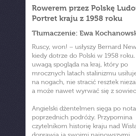
Rowerem przez Polskę Ludo
Portret kraju z 1958 roku
Tłumaczenie: Ewa Kochanows
Ruscy, won! – usłyszy Bernard Ne
kiedy dotrze do Polski w 1958 roku.
uwagą spogląda na kraj, który po
mrocznych latach stalinizmu usiłuj
na nogach, nie stracić resztek nieza
a może nawet wyrwać się z sowiec
Angielski dżentelmen sięga po notat
poprzednich podróży. Przypomina
czytelnikom historię kraju nad Wisłą
doprawia ją swoimi najnowszymi