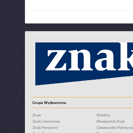
Grupa Wydawnicza:
Znak
Woblink
Znak Literanova
Miesięcznik Znak
Znak Horyzont
Ciekawostki Historyc