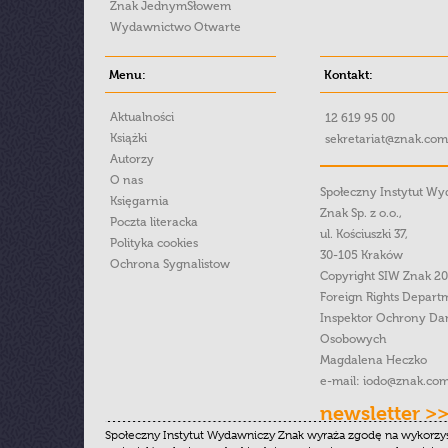
Znak JednymSłowem
Wydawnictwo Otwarte
Menu:
Kontakt:
Aktualności
12 619 95 00
Książki
sekretariat@znak.com
Autorzy
O nas
Społeczny Instytut W
Księgarnia
Znak Sp. z o.o.,
Poczta literacka
ul. Kościuszki 37,
Polityka cookies
30-105 Kraków
Ochrona Sygnalistow
Copyright SIW Znak 2
Foreign Rights Depart
Inspektor Ochrony Da
Osobowych
Magdalena Heczko
e-mail:
iodo@znak.com
newsletter >
Społeczny Instytut Wydawniczy Znak wyraża zgodę na wykorzy