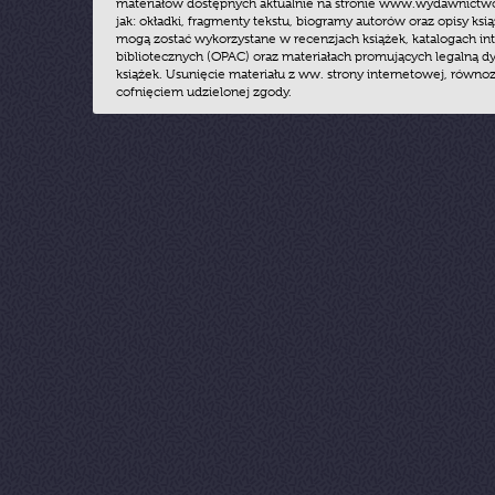
materiałów dostępnych aktualnie na stronie www.wydawnictwoz
jak: okładki, fragmenty tekstu, biogramy autorów oraz opisy ksią
mogą zostać wykorzystane w recenzjach książek, katalogach i
bibliotecznych (OPAC) oraz materiałach promujących legalną dy
książek. Usunięcie materiału z ww. strony internetowej, równoz
cofnięciem udzielonej zgody.