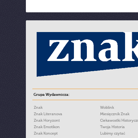
Grupa Wydawnicza:
Znak
Woblink
Znak Literanova
Miesięcznik Znak
Znak Horyzont
Ciekawostki Historyc
Znak Emotikon
Twoja Historia
Znak Koncept
Lubimy czytać