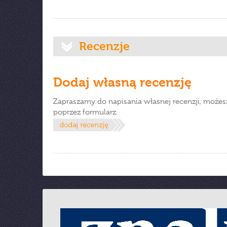
Recenzje
Dodaj własną recenzję
Zapraszamy do napisania własnej recenzji, możes
poprzez formularz.