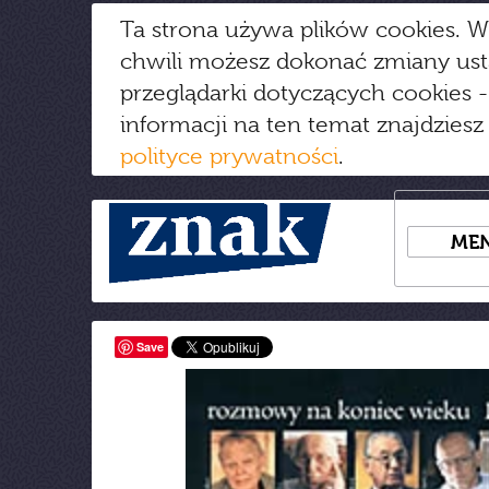
Ta strona używa plików cookies. W
chwili możesz dokonać zmiany us
przeglądarki dotyczących cookies
-
informacji na ten temat znajdziesz
polityce prywatności
.
ME
Save