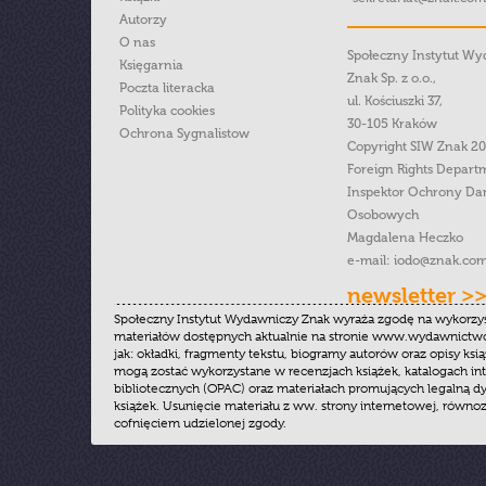
Autorzy
O nas
Społeczny Instytut W
Księgarnia
Znak Sp. z o.o.,
Poczta literacka
ul. Kościuszki 37,
Polityka cookies
30-105 Kraków
Ochrona Sygnalistow
Copyright SIW Znak 2
Foreign Rights Depart
Inspektor Ochrony Da
Osobowych
Magdalena Heczko
e-mail:
iodo@znak.com
newsletter >
Społeczny Instytut Wydawniczy Znak wyraża zgodę na wykorzy
materiałów dostępnych aktualnie na stronie www.wydawnictwoz
jak: okładki, fragmenty tekstu, biogramy autorów oraz opisy ksią
mogą zostać wykorzystane w recenzjach książek, katalogach i
bibliotecznych (OPAC) oraz materiałach promujących legalną dy
książek. Usunięcie materiału z ww. strony internetowej, równoz
cofnięciem udzielonej zgody.