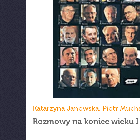
Katarzyna Janowska
,
Piotr Much
Rozmowy na koniec wieku I