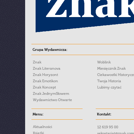
Grupa Wydawnicza:
Znak
Woblink
Znak Literanova
Miesięcznik Znak
Znak Horyzont
Ciekawostki Historyc
Znak Emotikon
Twoja Historia
Znak Koncept
Lubimy czytać
Znak JednymSłowem
Wydawnictwo Otwarte
Menu:
Kontakt:
Aktualności
12 619 95 00
Książki
sekretariat@znak.com