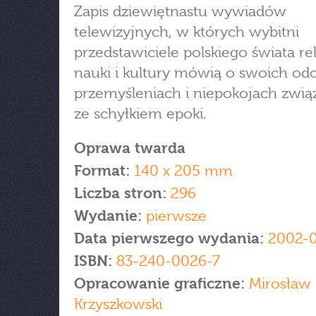
Zapis dziewiętnastu wywiadów
telewizyjnych, w których wybitni
przedstawiciele polskiego świata reli
nauki i kultury mówią o swoich od
przemyśleniach i niepokojach zwi
ze schyłkiem epoki.
Oprawa twarda
Format:
140 x 205 mm
Liczba stron:
296
Wydanie:
pierwsze
Data pierwszego wydania:
2002-
ISBN:
83-240-0026-7
Opracowanie graficzne:
Mirosław
Krzyszkowski