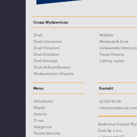
Grupa Wydawnicza:
Znak
Woblink
Znak Literanova
Miesięcznik Znak
Znak Horyzont
Ciekawostki Historyc
Znak Emotikon
Twoja Historia
Znak Koncept
Lubimy czytać
Znak JednymSłowem
Wydawnictwo Otwarte
Menu:
Kontakt:
Aktualności
12 619 95 00
Książki
sekretariat@znak.com
Autorzy
O nas
Społeczny Instytut W
Księgarnia
Znak Sp. z o.o.,
Poczta literacka