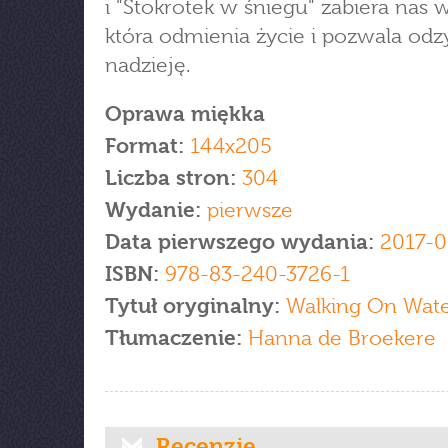
i "Stokrotek w śniegu" zabiera nas 
która odmienia życie i pozwala odz
nadzieję.
Oprawa miękka
Format:
144x205
Liczba stron:
304
Wydanie:
pierwsze
Data pierwszego wydania:
2017-0
ISBN:
978-83-240-3726-1
Tytuł oryginalny:
Walking On Wat
Tłumaczenie:
Hanna de Broekere
Recenzje