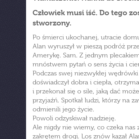
Człowiek musi iść. Do tego zo
stworzony.
Po śmierci ukochanej, utracie domu
Alan wyruszył w pieszą podróż prze
Amerykę. Sam. Z jednym plecakiem
mnóstwem pytań o sens życia i cier
Podczas swej niezwykłej wędrówki
doświadczył dobra i ciepła, otrzy
i przekonał się o sile, jaką dać może
przyjaźń. Spotkał ludzi, którzy na z
odmienili jego życie.
Powoli odzyskiwał nadzieję.
Ale nigdy nie wiemy, co czeka nas 
zakrętem drogi. Los znów kazał Al