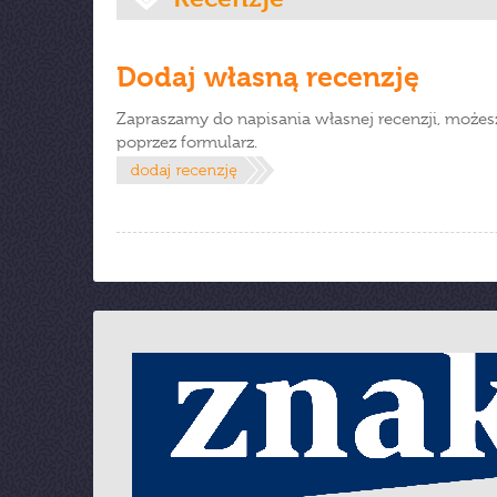
Dodaj własną recenzję
Zapraszamy do napisania własnej recenzji, możes
poprzez formularz.