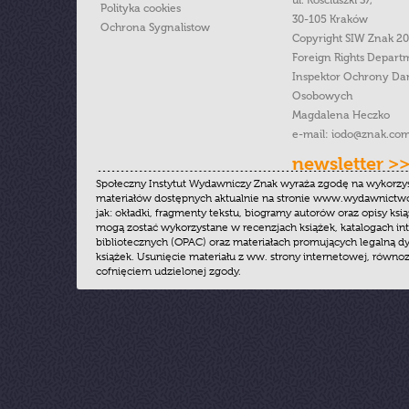
ul. Kościuszki 37,
Polityka cookies
30-105 Kraków
Ochrona Sygnalistow
Copyright SIW Znak 2
Foreign Rights Depart
Inspektor Ochrony Da
Osobowych
Magdalena Heczko
e-mail:
iodo@znak.com
newsletter >
Społeczny Instytut Wydawniczy Znak wyraża zgodę na wykorzy
materiałów dostępnych aktualnie na stronie www.wydawnictwoz
jak: okładki, fragmenty tekstu, biogramy autorów oraz opisy ksią
mogą zostać wykorzystane w recenzjach książek, katalogach i
bibliotecznych (OPAC) oraz materiałach promujących legalną dy
książek. Usunięcie materiału z ww. strony internetowej, równoz
cofnięciem udzielonej zgody.