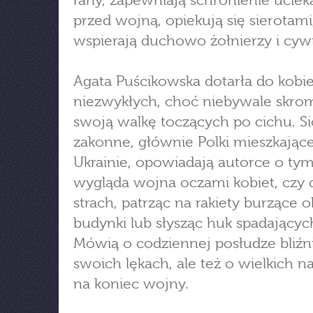
rany, zapewniają schronienie ucie
przed wojną, opiekują się sierotami
wspierają duchowo żołnierzy i cywil
Agata Puścikowska dotarła do kobie
niezwykłych, choć niebywale skro
swoją walkę toczących po cichu. Si
zakonne, głównie Polki mieszkając
Ukrainie, opowiadają autorce o tym
wygląda wojna oczami kobiet, czy 
strach, patrząc na rakiety burzące o
budynki lub słysząc huk spadający
Mówią o codziennej posłudze bliźn
swoich lękach, ale też o wielkich n
na koniec wojny.