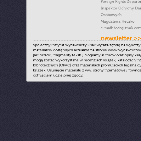
Foreign Rights Depart
Inspektor Ochrony Da
Osobowych
Magdalena Heczko
e-mail:
iodo@znak.com
newsletter >
Społeczny Instytut Wydawniczy Znak wyraża zgodę na wykorzy
materiałów dostępnych aktualnie na stronie www.wydawnictwoz
jak: okładki, fragmenty tekstu, biogramy autorów oraz opisy ksią
mogą zostać wykorzystane w recenzjach książek, katalogach i
bibliotecznych (OPAC) oraz materiałach promujących legalną dy
książek. Usunięcie materiału z ww. strony internetowej, równoz
cofnięciem udzielonej zgody.