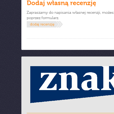
Dodaj własną recenzję
Zapraszamy do napisania własnej recenzji, możes
poprzez formularz.