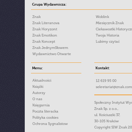
Grupa Wydawnicza:
Znak
Woblink
Znak Literanova
Miesięcznik Znak
Znak Horyzont
Ciekawostki Historyc
Znak Emotikon
Twoja Historia
Znak Koncept
Lubimy czytać
Znak JednymSłowem
Wydawnictwo Otwarte
Menu:
Kontakt:
Aktualności
12 619 95 00
Książki
sekretariat@znak.com
Autorzy
O nas
Społeczny Instytut W
Księgarnia
Znak Sp. z o.o.,
Poczta literacka
ul. Kościuszki 37,
Polityka cookies
30-105 Kraków
Ochrona Sygnalistow
Copyright SIW Znak 2