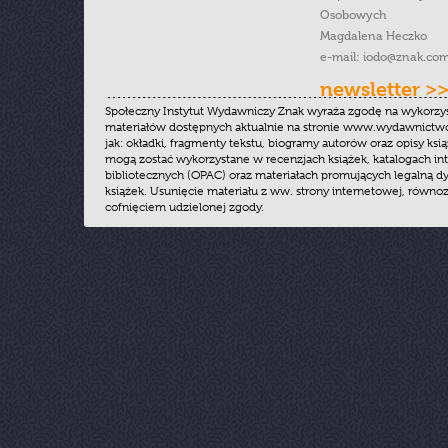
Osobowych
Magdalena Heczko
e-mail:
iodo@znak.com
newsletter >
Społeczny Instytut Wydawniczy Znak wyraża zgodę na wykorzy
materiałów dostępnych aktualnie na stronie www.wydawnictwoz
jak: okładki, fragmenty tekstu, biogramy autorów oraz opisy ksią
mogą zostać wykorzystane w recenzjach książek, katalogach i
bibliotecznych (OPAC) oraz materiałach promujących legalną dy
książek. Usunięcie materiału z ww. strony internetowej, równoz
cofnięciem udzielonej zgody.