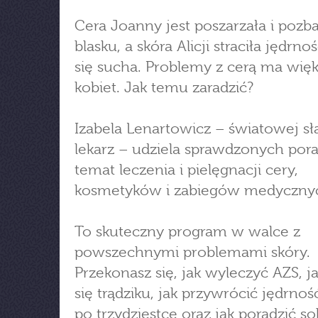
Cera Joanny jest poszarzała i poz
blasku, a skóra Alicji straciła jędrnoś
się sucha. Problemy z cerą ma wię
kobiet. Jak temu zaradzić?
Izabela Lenartowicz – światowej s
lekarz – udziela sprawdzonych por
temat leczenia i pielęgnacji cery,
kosmetyków i zabiegów medyczny
To skuteczny program w walce z
powszechnymi problemami skóry.
Przekonasz się, jak wyleczyć AZS, j
się trądziku, jak przywrócić jędrnoś
po trzydziestce oraz jak poradzić so