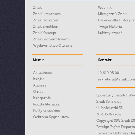
Znak
Woblink
Znak Literanova
Miesięcznik Znak
Znak Horyzont
Ciekawostki Historyc
Znak Emotikon
Twoja Historia
Znak Koncept
Lubimy czytać
Znak JednymSłowem
Wydawnictwo Otwarte
Menu:
Kontakt:
Aktualności
12 619 95 00
Książki
sekretariat@znak.com
Autorzy
O nas
Społeczny Instytut W
Księgarnia
Znak Sp. z o.o.,
Poczta literacka
ul. Kościuszki 37,
Polityka cookies
30-105 Kraków
Ochrona Sygnalistow
Copyright SIW Znak 2
Foreign Rights Depart
Inspektor Ochrony Da