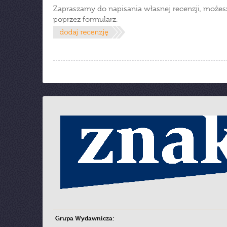
Zapraszamy do napisania własnej recenzji, możes
poprzez formularz.
Grupa Wydawnicza: