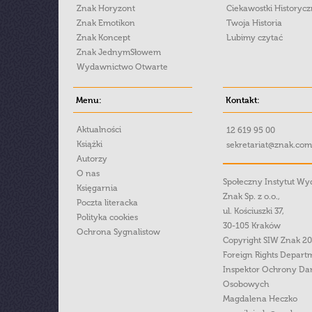
Znak Horyzont
Ciekawostki Historyc
Znak Emotikon
Twoja Historia
Znak Koncept
Lubimy czytać
Znak JednymSłowem
Wydawnictwo Otwarte
Menu:
Kontakt:
Aktualności
12 619 95 00
Książki
sekretariat@znak.com
Autorzy
O nas
Społeczny Instytut W
Księgarnia
Znak Sp. z o.o.,
Poczta literacka
ul. Kościuszki 37,
Polityka cookies
30-105 Kraków
Ochrona Sygnalistow
Copyright SIW Znak 2
Foreign Rights Depart
Inspektor Ochrony Da
Osobowych
Magdalena Heczko