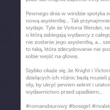
Pewnego dnia w windzie spotyka 
nową asystentkę... Tak przynajmnie
wydaje. Tyle że Victoria Wender, re
o którą zabiegają wydawcy z całego
nie zostanie jego asystentką, a... sz
to taką, która zdecydowanie nie po
sobie wejść na głowę.
Szybko okaże się, że Knight i Victo
dzielących ich różnic będą musieli 
siły, by ukryć pewien sekret i urat
wydawnictwo przed upadkiem...
#romansbiurowy #bossgirl #rivalst