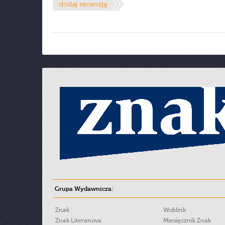
Grupa Wydawnicza:
Znak
Woblink
Znak Literanova
Miesięcznik Znak