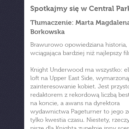
Spotkajmy się w Central Par
Tłumaczenie: Marta Magdalen
Borkowska
Brawurowo opowiedziana historia,
wciągająca bardziej niż najlepszy fi
Knight Underwood ma wszystko: el
loft na Upper East Side, wymarzoną
zainteresowanie kobiet. Jest przys
redaktorem z rekordową liczbą bes
na koncie, a awans na dyrektora
wydawnictwa Pageturner to jego 
tylko kwestia czasu. Niestety, rzecz
pisze dla Knighta zupełnie inny sce