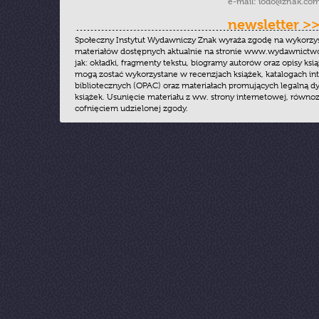
e-mail:
iodo@znak.com
newsletter >
Społeczny Instytut Wydawniczy Znak wyraża zgodę na wykorzy
materiałów dostępnych aktualnie na stronie www.wydawnictwoz
jak: okładki, fragmenty tekstu, biogramy autorów oraz opisy ksią
mogą zostać wykorzystane w recenzjach książek, katalogach i
bibliotecznych (OPAC) oraz materiałach promujących legalną dy
książek. Usunięcie materiału z ww. strony internetowej, równoz
cofnięciem udzielonej zgody.