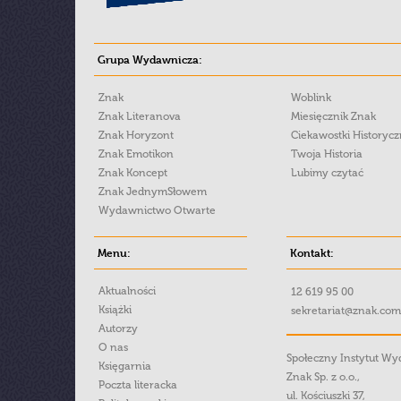
Grupa Wydawnicza:
Znak
Woblink
Znak Literanova
Miesięcznik Znak
Znak Horyzont
Ciekawostki Historyc
Znak Emotikon
Twoja Historia
Znak Koncept
Lubimy czytać
Znak JednymSłowem
Wydawnictwo Otwarte
Menu:
Kontakt:
Aktualności
12 619 95 00
Książki
sekretariat@znak.com
Autorzy
O nas
Społeczny Instytut W
Księgarnia
Znak Sp. z o.o.,
Poczta literacka
ul. Kościuszki 37,