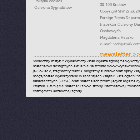
Polityka cookies
30-105 Kraków
Ochrona Sygnalistow
Copyright SIW Znak 2
Foreign Rights Depart
Inspektor Ochrony Da
Osobowych
Magdalena Heczko
e-mail:
iodo@znak.com
newsletter >
Społeczny Instytut Wydawniczy Znak wyraża zgodę na wykorzy
materiałów dostępnych aktualnie na stronie www.wydawnictwoz
jak: okładki, fragmenty tekstu, biogramy autorów oraz opisy ksią
mogą zostać wykorzystane w recenzjach książek, katalogach i
bibliotecznych (OPAC) oraz materiałach promujących legalną dy
książek. Usunięcie materiału z ww. strony internetowej, równoz
cofnięciem udzielonej zgody.