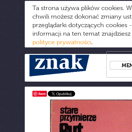
Ta strona używa plików cookies. W
chwili możesz dokonać zmiany us
przeglądarki dotyczących cookies
-
informacji na ten temat znajdziesz
polityce prywatności
.
ME
Save