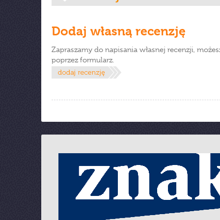
Dodaj własną recenzję
Zapraszamy do napisania własnej recenzji, możes
poprzez formularz.